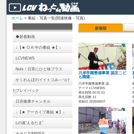
ホーム
> 番組・写真一覧(関連映像・写真)
新着順
◆新着動画
↓【★ O.A.中の番組 ★】↓
LCVNEWS
Nuts！日常にひと味プラス
川岸学園整備事業 認定こど
も園建…
かくれんぼのイイトコみ―つけ
川岸学園整備事業 認…
テーマ LCVNEWS
た
プレイバック
再生時間 00:01:51
再生回数 13
日赤健康チャンネル
登録日 2026/08/07
↓【★ アーカイブ番組 ★】↓
Lの魂”えるたま”
キラリJUMPIES