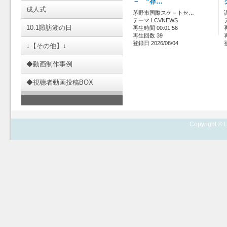
－ “存…
成人式
茅野市国際スケ－トセ…
テーマ LCVNEWS
10.1諏訪湖の日
再生時間 00:01:56
再生回数 39
登録日 2026/08/04
↓【その他】↓
◆動画制作事例
◆視聴者動画投稿BOX
Copyright © L