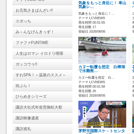
気象をもっと身近に！ 車山
気象レ…
お元気さまばんざい!!
気象をもっと身近に！…
テーマ LCVNEWS
スポっち
再生時間 00:01:55
再生回数 17
み～んなげんきっず！
登録日 2026/08/06
ファファFUNTIME
人生はロマン イロドリ喫茶
ガッコウゥ!!
カヌー転覆を想定 白樺湖
で水難救…
すわSPA！～温泉のススメ～
カヌー転覆を想定 白…
テーマ LCVNEWS
街ぶら！
再生時間 00:01:58
再生回数 26
登録日 2026/08/05
ひらめきシリーズ
諏訪大社式年造営御柱大祭
諏訪映像遺産
諏訪巡礼
茅野市国際スケ－トセンタ