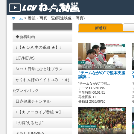
ホーム
> 番組・写真一覧(関連映像・写真)
新着順
◆新着動画
↓【★ O.A.中の番組 ★】↓
LCVNEWS
Nuts！日常にひと味プラス
“チームながの”で熊本支援
諏訪…
かくれんぼのイイトコみ―つけ
“チームながの”で熊…
テーマ LCVNEWS
た
プレイバック
再生時間 00:01:51
再生回数 11
日赤健康チャンネル
登録日 2026/08/10
↓【★ アーカイブ番組 ★】↓
Lの魂”えるたま”
キラリJUMPIES