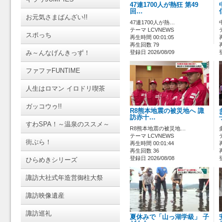
47連1700人が熱狂 第49
回…
お元気さまばんざい!!
47連1700人が熱…
テーマ LCVNEWS
スポっち
再生時間 00:01:05
再生回数 79
み～んなげんきっず！
登録日 2026/08/09
ファファFUNTIME
人生はロマン イロドリ喫茶
ガッコウゥ!!
R8熊本地震の被災地へ 諏
訪赤十…
すわSPA！～温泉のススメ～
R8熊本地震の被災地…
テーマ LCVNEWS
街ぶら！
再生時間 00:01:44
再生回数 36
登録日 2026/08/08
ひらめきシリーズ
諏訪大社式年造営御柱大祭
諏訪映像遺産
諏訪巡礼
夏休みで「山っ湖学級」 子