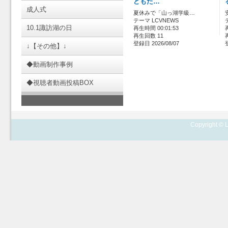
どもた…
成人式
夏休みで「山っ湖学級…
テーマ LCVNEWS
10.1諏訪湖の日
再生時間 00:01:53
再生回数 11
登録日 2026/08/07
↓【その他】↓
◆動画制作事例
◆視聴者動画投稿BOX
Copyright © L