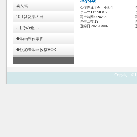
禅を体験
成人式
久保寺禅道会 小学生…
テーマ LCVNEWS
10.1諏訪湖の日
再生時間 00:02:20
再生回数 19
登録日 2026/08/04
↓【その他】↓
◆動画制作事例
◆視聴者動画投稿BOX
Copyright © L