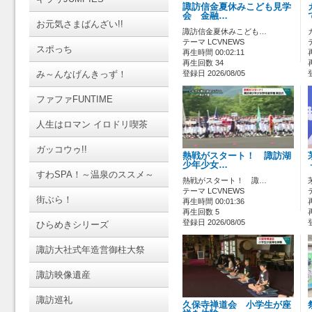
諏訪信金夏休みこども見学
会 金融…
お元気さまばんざい!!
諏訪信金夏休みこども…
テーマ LCVNEWS
スポっち
再生時間 00:02:11
再生回数 34
み～んなげんきっず！
登録日 2026/08/05
ファファFUNTIME
人生はロマン イロドリ喫茶
ガッコウゥ!!
熱戦がスタート！ 諏訪湖
少年少女…
すわSPA！～温泉のススメ～
熱戦がスタート！ 諏…
テーマ LCVNEWS
街ぶら！
再生時間 00:01:36
再生回数 5
登録日 2026/08/05
ひらめきシリーズ
諏訪大社式年造営御柱大祭
諏訪映像遺産
諏訪巡礼
久保寺禅道会 小学生が座