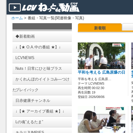
ホーム
> 番組・写真一覧(関連映像・写真)
新着順
◆新着動画
↓【★ O.A.中の番組 ★】↓
LCVNEWS
Nuts！日常にひと味プラス
平和を考える 広島原爆の日
かくれんぼのイイトコみ―つけ
平和を考える 広島原…
テーマ LCVNEWS
再生時間 00:02:30
た
プレイバック
再生回数 19
登録日 2026/08/06
日赤健康チャンネル
↓【★ アーカイブ番組 ★】↓
Lの魂”えるたま”
キラリJUMPIES