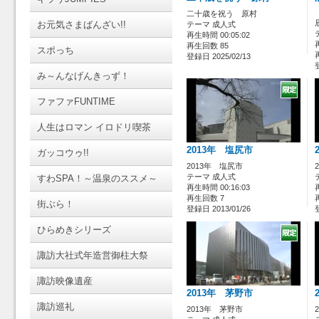
二十歳を祝う 原村
お元気さまばんざい!!
テーマ 成人式
再生時間 00:05:02
再生回数 85
スポっち
登録日 2025/02/13
み～んなげんきっず！
ファファFUNTIME
人生はロマン イロドリ喫茶
2013年 塩尻市
ガッコウゥ!!
2013年 塩尻市
テーマ 成人式
すわSPA！～温泉のススメ～
再生時間 00:16:03
再生回数 7
街ぶら！
登録日 2013/01/26
ひらめきシリーズ
諏訪大社式年造営御柱大祭
諏訪映像遺産
2013年 茅野市
諏訪巡礼
2013年 茅野市