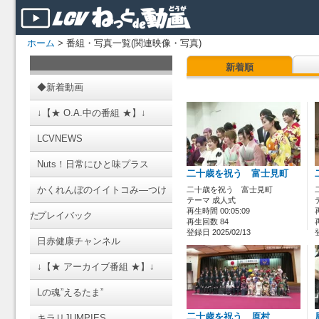
ホーム
> 番組・写真一覧(関連映像・写真)
新着順
◆新着動画
↓【★ O.A.中の番組 ★】↓
LCVNEWS
Nuts！日常にひと味プラス
二十歳を祝う 富士見町
かくれんぼのイイトコみ―つけ
二十歳を祝う 富士見町
テーマ 成人式
再生時間 00:05:09
た
プレイバック
再生回数 84
登録日 2025/02/13
日赤健康チャンネル
↓【★ アーカイブ番組 ★】↓
Lの魂”えるたま”
二十歳を祝う 原村
キラリJUMPIES