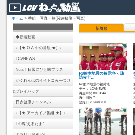
ホーム
> 番組・写真一覧(関連映像・写真)
新着順
◆新着動画
↓【★ O.A.中の番組 ★】↓
LCVNEWS
Nuts！日常にひと味プラス
R8熊本地震の被災地へ 諏
訪赤十…
かくれんぼのイイトコみ―つけ
R8熊本地震の被災地…
テーマ LCVNEWS
た
プレイバック
再生時間 00:01:44
再生回数 7
日赤健康チャンネル
登録日 2026/08/08
↓【★ アーカイブ番組 ★】↓
Lの魂”えるたま”
キラリJUMPIES