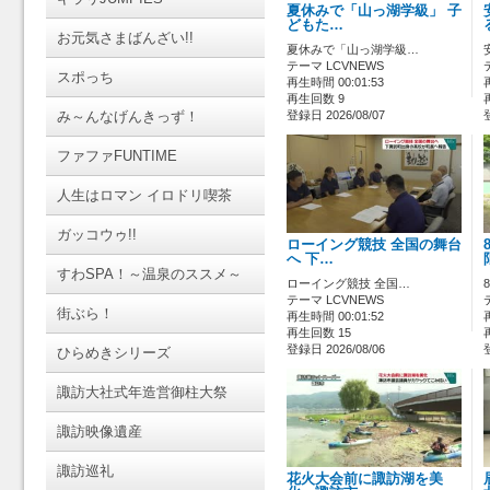
夏休みで「山っ湖学級」 子
どもた…
お元気さまばんざい!!
夏休みで「山っ湖学級…
テーマ LCVNEWS
スポっち
再生時間 00:01:53
再生回数 9
み～んなげんきっず！
登録日 2026/08/07
ファファFUNTIME
人生はロマン イロドリ喫茶
ガッコウゥ!!
ローイング競技 全国の舞台
へ 下…
すわSPA！～温泉のススメ～
ローイング競技 全国…
テーマ LCVNEWS
街ぶら！
再生時間 00:01:52
再生回数 15
登録日 2026/08/06
ひらめきシリーズ
諏訪大社式年造営御柱大祭
諏訪映像遺産
諏訪巡礼
花火大会前に諏訪湖を美