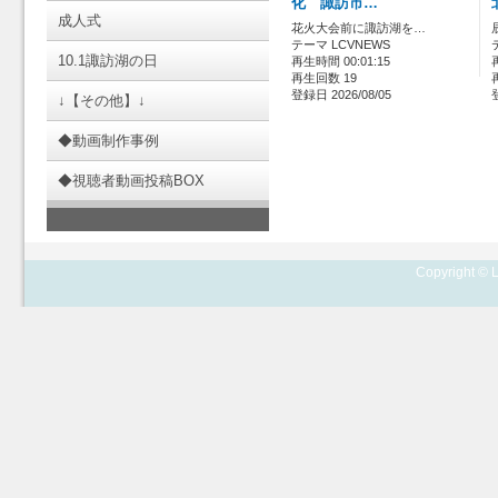
化 諏訪市…
成人式
花火大会前に諏訪湖を…
テーマ LCVNEWS
10.1諏訪湖の日
再生時間 00:01:15
再生回数 19
登録日 2026/08/05
↓【その他】↓
◆動画制作事例
◆視聴者動画投稿BOX
Copyright © L