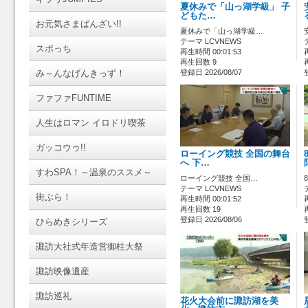
夏休みで「山っ湖学級」 子
どもた…
お元気さまばんざい!!
夏休みで「山っ湖学級…
テーマ LCVNEWS
スポっち
再生時間 00:01:53
再生回数 9
み～んなげんきっず！
登録日 2026/08/07
ファファFUNTIME
人生はロマン イロドリ喫茶
ガッコウゥ!!
ローイング競技 全国の舞台
へ 下…
すわSPA！～温泉のススメ～
ローイング競技 全国…
テーマ LCVNEWS
街ぶら！
再生時間 00:01:52
再生回数 19
登録日 2026/08/06
ひらめきシリーズ
諏訪大社式年造営御柱大祭
諏訪映像遺産
諏訪巡礼
花火大会前に諏訪湖を美