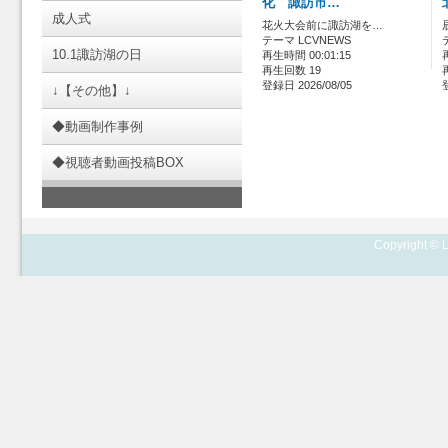
化 諏訪市…
成人式
花火大会前に諏訪湖を…
テーマ LCVNEWS
10.1諏訪湖の日
再生時間 00:01:15
再生回数 19
登録日 2026/08/05
↓【その他】↓
◆動画制作事例
◆視聴者動画投稿BOX
Copyright © L