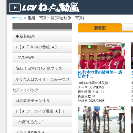
ホーム
> 番組・写真一覧(関連映像・写真)
新着順
◆新着動画
↓【★ O.A.中の番組 ★】↓
LCVNEWS
Nuts！日常にひと味プラス
R8熊本地震の被災地へ 諏
訪赤十…
かくれんぼのイイトコみ―つけ
R8熊本地震の被災地…
テーマ LCVNEWS
た
プレイバック
再生時間 00:01:44
再生回数 14
日赤健康チャンネル
登録日 2026/08/08
↓【★ アーカイブ番組 ★】↓
Lの魂”えるたま”
キラリJUMPIES