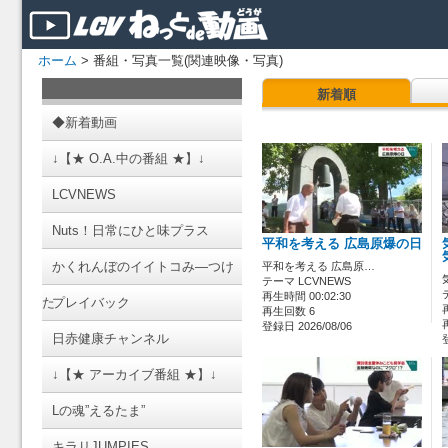
ホーム
> 番組・写真一覧(関連映像・写真)
新着順
◆新着動画
↓【★ O.A.中の番組 ★】↓
LCVNEWS
Nuts！日常にひと味プラス
平和を考える 広島原爆の日
かくれんぼのイイトコみ―つけ
平和を考える 広島原…
テーマ LCVNEWS
再生時間 00:02:30
た
プレイバック
再生回数 6
登録日 2026/08/06
日赤健康チャンネル
↓【★ アーカイブ番組 ★】↓
Lの魂”えるたま”
キラリJUMPIES