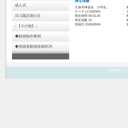
禅を体験
成人式
久保寺禅道会 小学生…
テーマ LCVNEWS
10.1諏訪湖の日
再生時間 00:02:20
再生回数 19
登録日 2026/08/04
↓【その他】↓
◆動画制作事例
◆視聴者動画投稿BOX
Copyright © L