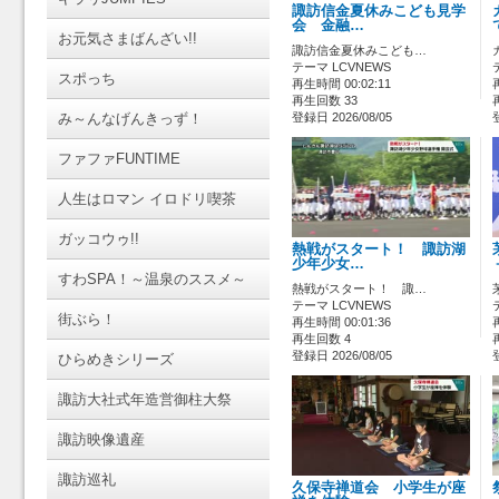
諏訪信金夏休みこども見学
会 金融…
お元気さまばんざい!!
諏訪信金夏休みこども…
テーマ LCVNEWS
スポっち
再生時間 00:02:11
再生回数 33
み～んなげんきっず！
登録日 2026/08/05
ファファFUNTIME
人生はロマン イロドリ喫茶
ガッコウゥ!!
熱戦がスタート！ 諏訪湖
少年少女…
すわSPA！～温泉のススメ～
熱戦がスタート！ 諏…
テーマ LCVNEWS
街ぶら！
再生時間 00:01:36
再生回数 4
登録日 2026/08/05
ひらめきシリーズ
諏訪大社式年造営御柱大祭
諏訪映像遺産
諏訪巡礼
久保寺禅道会 小学生が座