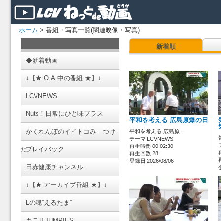
ホーム
> 番組・写真一覧(関連映像・写真)
新着順
◆新着動画
↓【★ O.A.中の番組 ★】↓
LCVNEWS
Nuts！日常にひと味プラス
平和を考える 広島原爆の日
かくれんぼのイイトコみ―つけ
平和を考える 広島原…
テーマ LCVNEWS
再生時間 00:02:30
た
プレイバック
再生回数 28
登録日 2026/08/06
日赤健康チャンネル
↓【★ アーカイブ番組 ★】↓
Lの魂”えるたま”
キラリJUMPIES