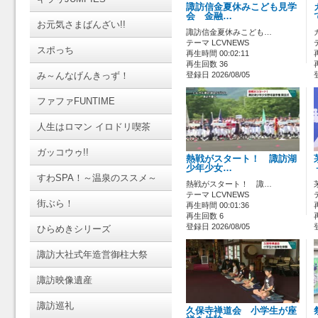
諏訪信金夏休みこども見学
会 金融…
お元気さまばんざい!!
諏訪信金夏休みこども…
テーマ LCVNEWS
スポっち
再生時間 00:02:11
再生回数 36
み～んなげんきっず！
登録日 2026/08/05
ファファFUNTIME
人生はロマン イロドリ喫茶
ガッコウゥ!!
熱戦がスタート！ 諏訪湖
少年少女…
すわSPA！～温泉のススメ～
熱戦がスタート！ 諏…
テーマ LCVNEWS
街ぶら！
再生時間 00:01:36
再生回数 6
登録日 2026/08/05
ひらめきシリーズ
諏訪大社式年造営御柱大祭
諏訪映像遺産
諏訪巡礼
久保寺禅道会 小学生が座