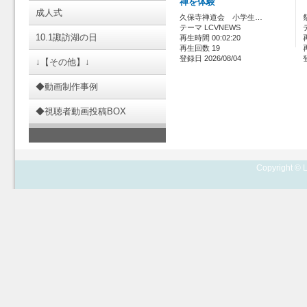
禅を体験
成人式
久保寺禅道会 小学生…
テーマ LCVNEWS
10.1諏訪湖の日
再生時間 00:02:20
再生回数 19
登録日 2026/08/04
↓【その他】↓
◆動画制作事例
◆視聴者動画投稿BOX
Copyright © L