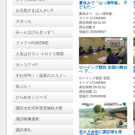
夏休みで「山っ湖学級」 子
どもた…
お元気さまばんざい!!
夏休みで「山っ湖学級…
テーマ LCVNEWS
スポっち
再生時間 00:01:53
再生回数 9
み～んなげんきっず！
登録日 2026/08/07
ファファFUNTIME
人生はロマン イロドリ喫茶
ガッコウゥ!!
ローイング競技 全国の舞台
へ 下…
すわSPA！～温泉のススメ～
ローイング競技 全国…
テーマ LCVNEWS
街ぶら！
再生時間 00:01:52
再生回数 21
登録日 2026/08/06
ひらめきシリーズ
諏訪大社式年造営御柱大祭
諏訪映像遺産
諏訪巡礼
花火大会前に諏訪湖を美