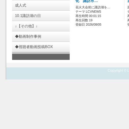
化 諏訪市…
成人式
花火大会前に諏訪湖を…
テーマ LCVNEWS
10.1諏訪湖の日
再生時間 00:01:15
再生回数 19
登録日 2026/08/05
↓【その他】↓
◆動画制作事例
◆視聴者動画投稿BOX
Copyright © L