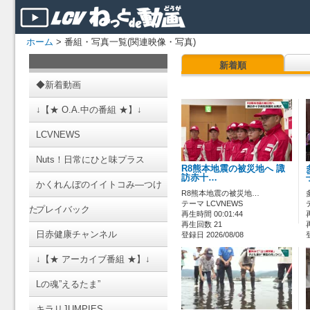
ホーム
> 番組・写真一覧(関連映像・写真)
新着順
◆新着動画
↓【★ O.A.中の番組 ★】↓
LCVNEWS
Nuts！日常にひと味プラス
R8熊本地震の被災地へ 諏
訪赤十…
かくれんぼのイイトコみ―つけ
R8熊本地震の被災地…
テーマ LCVNEWS
た
プレイバック
再生時間 00:01:44
再生回数 21
日赤健康チャンネル
登録日 2026/08/08
↓【★ アーカイブ番組 ★】↓
Lの魂”えるたま”
キラリJUMPIES