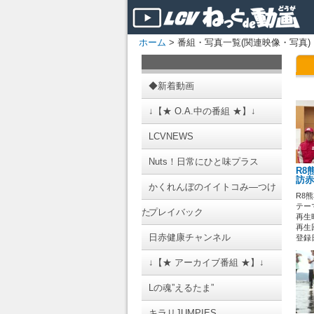
ホーム
> 番組・写真一覧(関連映像・写真)
◆新着動画
↓【★ O.A.中の番組 ★】↓
LCVNEWS
Nuts！日常にひと味プラス
R8
訪赤
かくれんぼのイイトコみ―つけ
R8
テーマ
た
プレイバック
再生時
再生
日赤健康チャンネル
登録日 
↓【★ アーカイブ番組 ★】↓
Lの魂”えるたま”
キラリJUMPIES