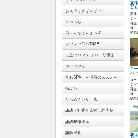
夏休
ども
お元気さまばんざい!!
夏休
テーマ
スポっち
再生時
再生
み～んなげんきっず！
登録日 
ファファFUNTIME
人生はロマン イロドリ喫茶
ガッコウゥ!!
ロー
へ 
すわSPA！～温泉のススメ～
ロー
テーマ
街ぶら！
再生時
再生回
登録日 
ひらめきシリーズ
諏訪大社式年造営御柱大祭
諏訪映像遺産
諏訪巡礼
花火