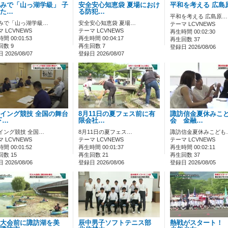
みで「山っ湖学級」 子
安全安心知恵袋 夏場におけ
平和を考える 広島
た…
る防犯…
平和を考える 広島原…
みで「山っ湖学級…
安全安心知恵袋 夏場…
テーマ LCVNEWS
 LCVNEWS
テーマ LCVNEWS
再生時間 00:02:30
間 00:01:53
再生時間 00:04:17
再生回数 37
回数 9
再生回数 7
登録日 2026/08/06
2026/08/07
登録日 2026/08/07
イング競技 全国の舞台
8月11日の夏フェス前に有
諏訪信金夏休みこ
下…
限会社…
会 金融…
イング競技 全国…
8月11日の夏フェス…
諏訪信金夏休みこども
 LCVNEWS
テーマ LCVNEWS
テーマ LCVNEWS
間 00:01:52
再生時間 00:01:37
再生時間 00:02:11
数 15
再生回数 21
再生回数 37
2026/08/06
登録日 2026/08/06
登録日 2026/08/05
大会前に諏訪湖を美
辰中男子ソフトテニス部
熱戦がスタート！