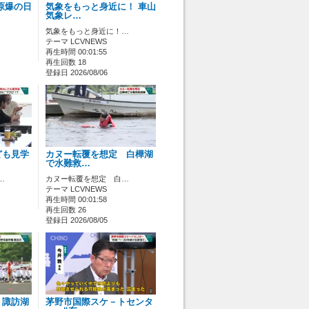
原爆の日
気象をもっと身近に！ 車山
気象レ…
気象をもっと身近に！…
テーマ LCVNEWS
再生時間 00:01:55
再生回数 18
登録日 2026/08/06
ども見学
カヌー転覆を想定 白樺湖
で水難救…
…
カヌー転覆を想定 白…
テーマ LCVNEWS
再生時間 00:01:58
再生回数 26
登録日 2026/08/05
 諏訪湖
茅野市国際スケ－トセンタ