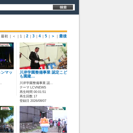
2
3
4
5
＞
最後
最初
｜＜
｜1
｜
｜
｜
｜
｜
｜
ョンマッ
川岸学園整備事業 認定こど
も園建…
…
川岸学園整備事業 認…
テーマ LCVNEWS
再生時間 00:01:51
再生回数 17
登録日 2026/08/07