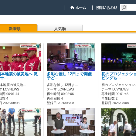
新着順
人気順
熊本地震の被災地へ 諏
多彩な催し 12日まで開催
初のプロジェクシ
十…
子ど…
ピングも…
熊本地震の被災地…
多彩な催し 12日ま…
初のプロジェクション
 LCVNEWS
テーマ LCVNEWS
テーマ LCVNEWS
間 00:01:44
再生時間 00:02:06
再生時間 00:01:46
回数 4
再生回数 4
再生回数 2
2026/08/08
登録日 2026/08/08
登録日 2026/08/08