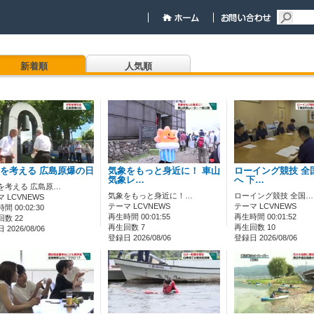
新着順
人気順
を考える 広島原爆の日
気象をもっと身近に！ 車山
ローイング競技 全
気象レ…
へ 下…
を考える 広島原…
気象をもっと身近に！…
ローイング競技 全国…
 LCVNEWS
テーマ LCVNEWS
テーマ LCVNEWS
間 00:02:30
再生時間 00:01:55
再生時間 00:01:52
数 22
再生回数 7
再生回数 10
2026/08/06
登録日 2026/08/06
登録日 2026/08/06