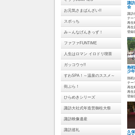
諏訪
会 
お元気さまばんざい!!
諏訪
テーマ
スポっち
再生時
再生回
み～んなげんきっず！
登録日 
ファファFUNTIME
人生はロマン イロドリ喫茶
ガッコウゥ!!
熱戦
少年
すわSPA！～温泉のススメ～
熱戦
テーマ
街ぶら！
再生時
再生
登録日 
ひらめきシリーズ
諏訪大社式年造営御柱大祭
諏訪映像遺産
諏訪巡礼
久保