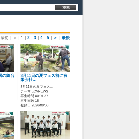
2
3
4
5
＞
最後
最初
｜＜
｜1
｜
｜
｜
｜
｜
｜
国の舞台
8月11日の夏フェス前に有
限会社…
8月11日の夏フェス…
テーマ LCVNEWS
再生時間 00:01:37
再生回数 16
登録日 2026/08/06