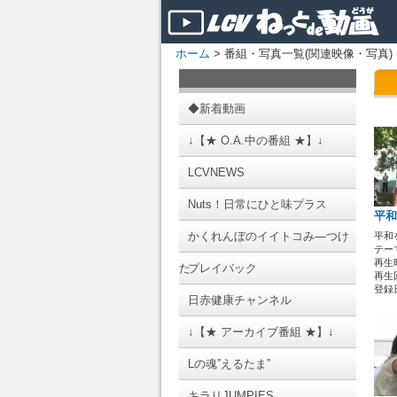
ホーム
> 番組・写真一覧(関連映像・写真)
◆新着動画
↓【★ O.A.中の番組 ★】↓
LCVNEWS
Nuts！日常にひと味プラス
平和
かくれんぼのイイトコみ―つけ
平和
テーマ
再生時
た
プレイバック
再生回
登録日 
日赤健康チャンネル
↓【★ アーカイブ番組 ★】↓
Lの魂”えるたま”
キラリJUMPIES