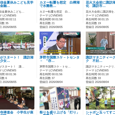
信金夏休みこども見学
カヌー転覆を想定 白樺湖
花火大会前に諏訪
金融…
で水難救…
化 諏訪市…
信金夏休みこども…
カヌー転覆を想定 白…
花火大会前に諏訪湖を
 LCVNEWS
テーマ LCVNEWS
テーマ LCVNEWS
間 00:02:11
再生時間 00:01:58
再生時間 00:01:15
数 35
再生回数 21
再生回数 19
2026/08/05
登録日 2026/08/05
登録日 2026/08/05
がスタート！ 諏訪湖
茅野市国際スケ－トセンタ
諏訪マタニティー
少女…
－ “存…
ク 不妊…
がスタート！ 諏…
茅野市国際スケ－トセ…
諏訪マタニティークリ
 LCVNEWS
テーマ LCVNEWS
テーマ LCVNEWS
間 00:01:36
再生時間 00:01:56
再生時間 00:01:18
回数 6
再生回数 37
再生回数 33
2026/08/05
登録日 2026/08/04
登録日 2026/08/04
寺禅道会 小学生が座
祭りを盛り上げる「灯り」
シャボン玉ってす