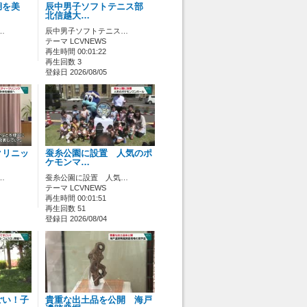
湖を美
辰中男子ソフトテニス部
北信越大…
…
辰中男子ソフトテニス…
テーマ LCVNEWS
再生時間 00:01:22
再生回数 3
登録日 2026/08/05
クリニッ
蚕糸公園に設置 人気のポ
ケモンマ…
…
蚕糸公園に設置 人気…
テーマ LCVNEWS
再生時間 00:01:51
再生回数 51
登録日 2026/08/04
ごい！子
貴重な出土品を公開 海戸