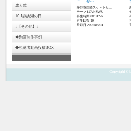
－ “存…
成人式
茅野市国際スケ－トセ…
テーマ LCVNEWS
10.1諏訪湖の日
再生時間 00:01:56
再生回数 39
登録日 2026/08/04
↓【その他】↓
◆動画制作事例
◆視聴者動画投稿BOX
Copyright © L