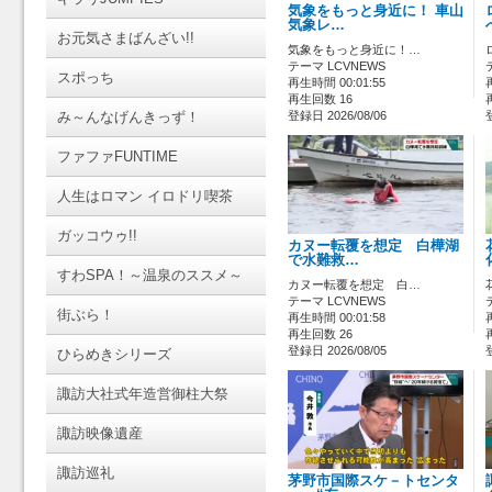
気象をもっと身近に！ 車山
気象レ…
お元気さまばんざい!!
気象をもっと身近に！…
テーマ LCVNEWS
スポっち
再生時間 00:01:55
再生回数 16
み～んなげんきっず！
登録日 2026/08/06
ファファFUNTIME
人生はロマン イロドリ喫茶
ガッコウゥ!!
カヌー転覆を想定 白樺湖
で水難救…
すわSPA！～温泉のススメ～
カヌー転覆を想定 白…
テーマ LCVNEWS
街ぶら！
再生時間 00:01:58
再生回数 26
登録日 2026/08/05
ひらめきシリーズ
諏訪大社式年造営御柱大祭
諏訪映像遺産
諏訪巡礼
茅野市国際スケ－トセンタ