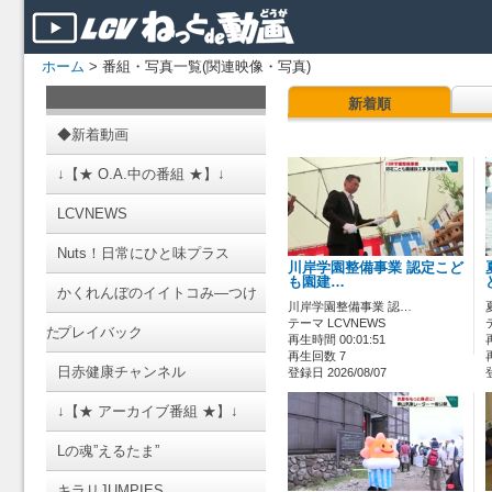
ホーム
> 番組・写真一覧(関連映像・写真)
新着順
◆新着動画
↓【★ O.A.中の番組 ★】↓
LCVNEWS
Nuts！日常にひと味プラス
川岸学園整備事業 認定こど
も園建…
かくれんぼのイイトコみ―つけ
川岸学園整備事業 認…
テーマ LCVNEWS
た
プレイバック
再生時間 00:01:51
再生回数 7
日赤健康チャンネル
登録日 2026/08/07
↓【★ アーカイブ番組 ★】↓
Lの魂”えるたま”
キラリJUMPIES