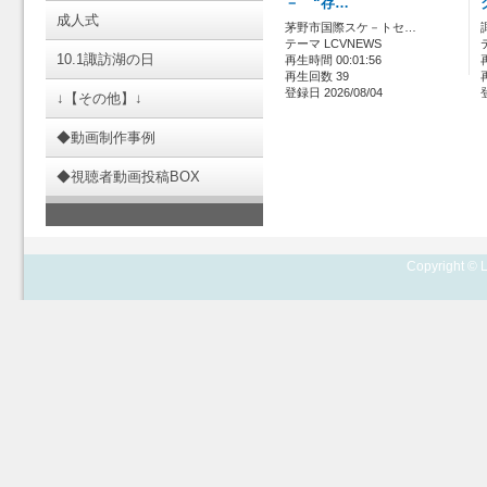
－ “存…
成人式
茅野市国際スケ－トセ…
テーマ LCVNEWS
10.1諏訪湖の日
再生時間 00:01:56
再生回数 39
登録日 2026/08/04
↓【その他】↓
◆動画制作事例
◆視聴者動画投稿BOX
Copyright © L