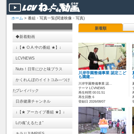
ホーム
> 番組・写真一覧(関連映像・写真)
新着順
◆新着動画
↓【★ O.A.中の番組 ★】↓
LCVNEWS
Nuts！日常にひと味プラス
川岸学園整備事業 認定こど
も園建…
かくれんぼのイイトコみ―つけ
川岸学園整備事業 認…
テーマ LCVNEWS
た
プレイバック
再生時間 00:01:51
再生回数 6
日赤健康チャンネル
登録日 2026/08/07
↓【★ アーカイブ番組 ★】↓
Lの魂”えるたま”
キラリJUMPIES