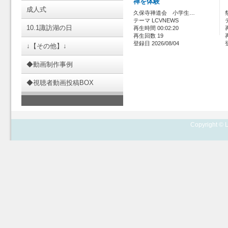
禅を体験
成人式
久保寺禅道会 小学生…
テーマ LCVNEWS
10.1諏訪湖の日
再生時間 00:02:20
再生回数 19
登録日 2026/08/04
↓【その他】↓
◆動画制作事例
◆視聴者動画投稿BOX
Copyright © L