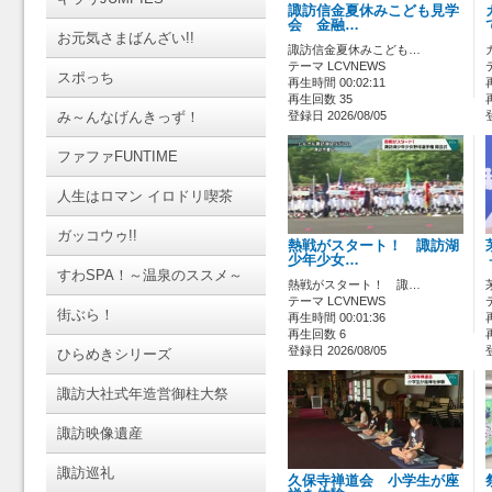
諏訪信金夏休みこども見学
会 金融…
お元気さまばんざい!!
諏訪信金夏休みこども…
テーマ LCVNEWS
スポっち
再生時間 00:02:11
再生回数 35
み～んなげんきっず！
登録日 2026/08/05
ファファFUNTIME
人生はロマン イロドリ喫茶
ガッコウゥ!!
熱戦がスタート！ 諏訪湖
少年少女…
すわSPA！～温泉のススメ～
熱戦がスタート！ 諏…
テーマ LCVNEWS
街ぶら！
再生時間 00:01:36
再生回数 6
登録日 2026/08/05
ひらめきシリーズ
諏訪大社式年造営御柱大祭
諏訪映像遺産
諏訪巡礼
久保寺禅道会 小学生が座