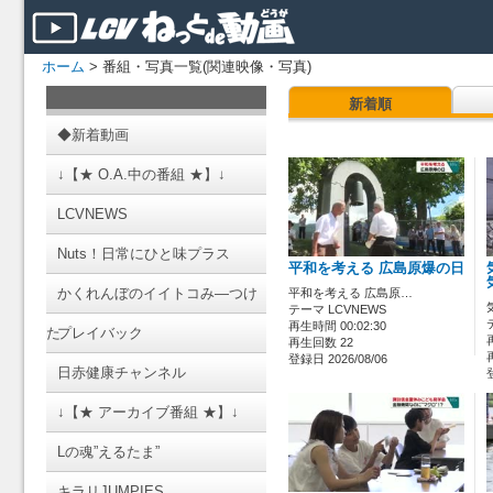
ホーム
> 番組・写真一覧(関連映像・写真)
新着順
◆新着動画
↓【★ O.A.中の番組 ★】↓
LCVNEWS
Nuts！日常にひと味プラス
平和を考える 広島原爆の日
かくれんぼのイイトコみ―つけ
平和を考える 広島原…
テーマ LCVNEWS
再生時間 00:02:30
た
プレイバック
再生回数 22
登録日 2026/08/06
日赤健康チャンネル
↓【★ アーカイブ番組 ★】↓
Lの魂”えるたま”
キラリJUMPIES