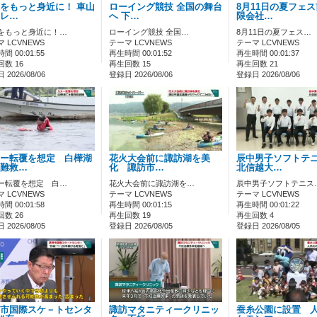
をもっと身近に！ 車山
ローイング競技 全国の舞台
8月11日の夏フェ
レ…
へ 下…
限会社…
をもっと身近に！…
ローイング競技 全国…
8月11日の夏フェス…
 LCVNEWS
テーマ LCVNEWS
テーマ LCVNEWS
間 00:01:55
再生時間 00:01:52
再生時間 00:01:37
数 16
再生回数 15
再生回数 21
2026/08/06
登録日 2026/08/06
登録日 2026/08/06
ー転覆を想定 白樺湖
花火大会前に諏訪湖を美
辰中男子ソフトテ
難救…
化 諏訪市…
北信越大…
ー転覆を想定 白…
花火大会前に諏訪湖を…
辰中男子ソフトテニス
 LCVNEWS
テーマ LCVNEWS
テーマ LCVNEWS
間 00:01:58
再生時間 00:01:15
再生時間 00:01:22
数 26
再生回数 19
再生回数 4
2026/08/05
登録日 2026/08/05
登録日 2026/08/05
市国際スケ－トセンタ
諏訪マタニティークリニッ
蚕糸公園に設置 