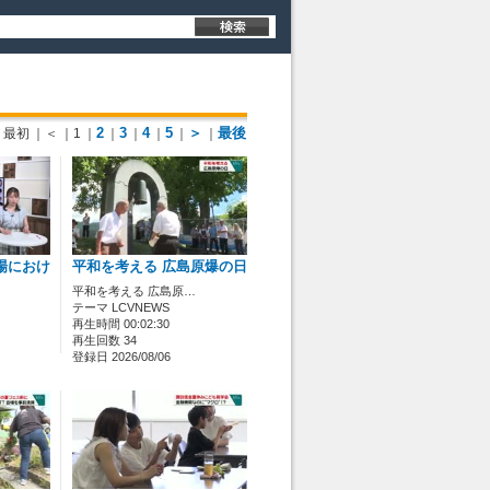
2
3
4
5
＞
最後
最初
｜＜
｜1
｜
｜
｜
｜
｜
｜
場におけ
平和を考える 広島原爆の日
平和を考える 広島原…
テーマ LCVNEWS
再生時間 00:02:30
再生回数 34
登録日 2026/08/06