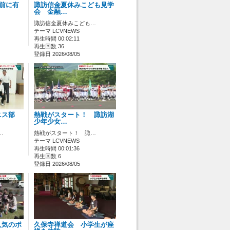
ス前に有
諏訪信金夏休みこども見学
会 金融…
諏訪信金夏休みこども…
テーマ LCVNEWS
再生時間 00:02:11
再生回数 36
登録日 2026/08/05
ニス部
熱戦がスタート！ 諏訪湖
少年少女…
…
熱戦がスタート！ 諏…
テーマ LCVNEWS
再生時間 00:01:36
再生回数 6
登録日 2026/08/05
人気のポ
久保寺禅道会 小学生が座