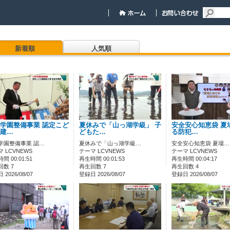
新着順
人気順
学園整備事業 認定こど
夏休みで「山っ湖学級」 子
安全安心知恵袋 夏
建…
どもた…
る防犯…
学園整備事業 認…
夏休みで「山っ湖学級…
安全安心知恵袋 夏場…
 LCVNEWS
テーマ LCVNEWS
テーマ LCVNEWS
間 00:01:51
再生時間 00:01:53
再生時間 00:04:17
回数 7
再生回数 7
再生回数 4
2026/08/07
登録日 2026/08/07
登録日 2026/08/07