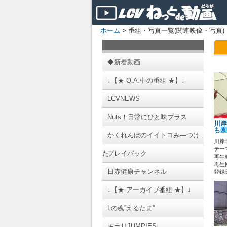
ホーム
> 番組・写真一覧(関連映像・写真)
◆新着動画
↓【★ O.A.中の番組 ★】↓
LCVNEWS
Nuts！日常にひと味プラス
川岸
も園
かくれんぼのイイトコみ―つけ
川岸
テーマ
た
プレイバック
再生時
再生
日赤健康チャンネル
登録日 
↓【★ アーカイブ番組 ★】↓
Lの魂”えるたま”
キラリJUMPIES