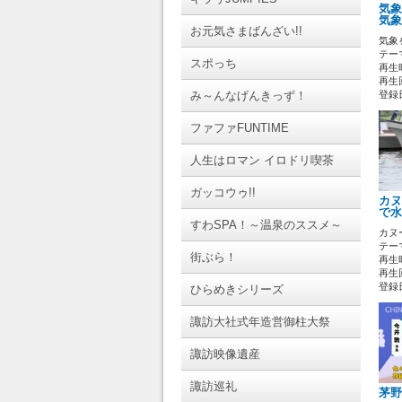
気象
気象
お元気さまばんざい!!
気象
テーマ
スポっち
再生時
再生回
み～んなげんきっず！
登録日 
ファファFUNTIME
人生はロマン イロドリ喫茶
ガッコウゥ!!
カヌ
で水
すわSPA！～温泉のススメ～
カヌ
テーマ
街ぶら！
再生時
再生回
登録日 
ひらめきシリーズ
諏訪大社式年造営御柱大祭
諏訪映像遺産
諏訪巡礼
茅野