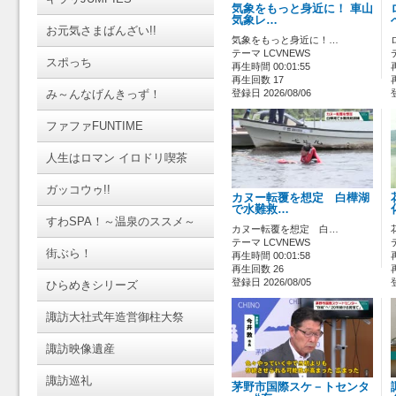
気象をもっと身近に！ 車山
気象レ…
お元気さまばんざい!!
気象をもっと身近に！…
テーマ LCVNEWS
スポっち
再生時間 00:01:55
再生回数 17
み～んなげんきっず！
登録日 2026/08/06
ファファFUNTIME
人生はロマン イロドリ喫茶
ガッコウゥ!!
カヌー転覆を想定 白樺湖
で水難救…
すわSPA！～温泉のススメ～
カヌー転覆を想定 白…
テーマ LCVNEWS
街ぶら！
再生時間 00:01:58
再生回数 26
登録日 2026/08/05
ひらめきシリーズ
諏訪大社式年造営御柱大祭
諏訪映像遺産
諏訪巡礼
茅野市国際スケ－トセンタ