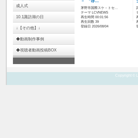
－ “存…
成人式
茅野市国際スケ－トセ…
テーマ LCVNEWS
10.1諏訪湖の日
再生時間 00:01:56
再生回数 39
登録日 2026/08/04
↓【その他】↓
◆動画制作事例
◆視聴者動画投稿BOX
Copyright © L