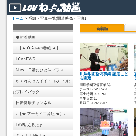
ホーム
> 番組・写真一覧(関連映像・写真)
新着順
◆新着動画
↓【★ O.A.中の番組 ★】↓
LCVNEWS
Nuts！日常にひと味プラス
川岸学園整備事業 認定こど
も園建…
かくれんぼのイイトコみ―つけ
川岸学園整備事業 認…
テーマ LCVNEWS
た
プレイバック
再生時間 00:01:51
再生回数 13
日赤健康チャンネル
登録日 2026/08/07
↓【★ アーカイブ番組 ★】↓
Lの魂”えるたま”
キラリJUMPIES