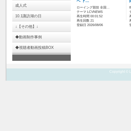
へ 下…
成人式
ローイング競技 全国…
テーマ LCVNEWS
10.1諏訪湖の日
再生時間 00:01:52
再生回数 21
登録日 2026/08/06
↓【その他】↓
◆動画制作事例
◆視聴者動画投稿BOX
Copyright © L