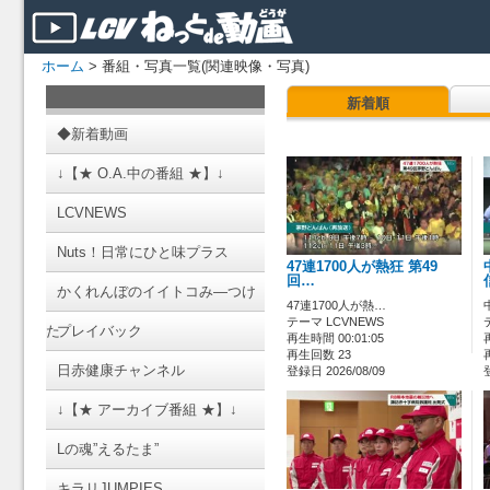
ホーム
> 番組・写真一覧(関連映像・写真)
新着順
◆新着動画
↓【★ O.A.中の番組 ★】↓
LCVNEWS
Nuts！日常にひと味プラス
47連1700人が熱狂 第49
回…
かくれんぼのイイトコみ―つけ
47連1700人が熱…
テーマ LCVNEWS
た
プレイバック
再生時間 00:01:05
再生回数 23
日赤健康チャンネル
登録日 2026/08/09
↓【★ アーカイブ番組 ★】↓
Lの魂”えるたま”
キラリJUMPIES