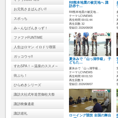
R8熊本地震の被災地へ 諏
訪赤十…
お元気さまばんざい!!
R8熊本地震の被災地…
テーマ LCVNEWS
スポっち
再生時間 00:01:44
再生回数 32
み～んなげんきっず！
登録日 2026/08/08
ファファFUNTIME
人生はロマン イロドリ喫茶
ガッコウゥ!!
夏休みで「山っ湖学級」 子
どもた…
すわSPA！～温泉のススメ～
夏休みで「山っ湖学級…
テーマ LCVNEWS
街ぶら！
再生時間 00:01:53
再生回数 9
登録日 2026/08/07
ひらめきシリーズ
諏訪大社式年造営御柱大祭
諏訪映像遺産
諏訪巡礼
ローイング競技 全国の舞台