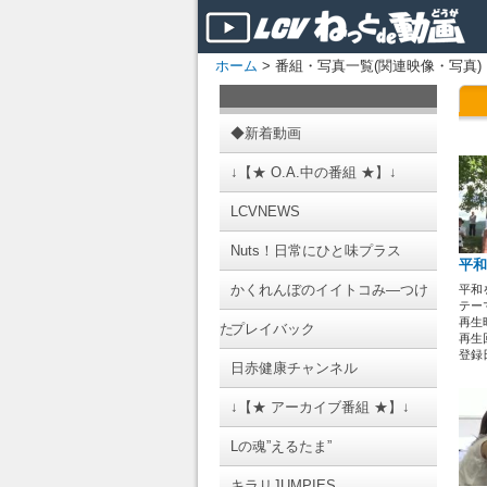
ホーム
> 番組・写真一覧(関連映像・写真)
◆新着動画
↓【★ O.A.中の番組 ★】↓
LCVNEWS
Nuts！日常にひと味プラス
平和
かくれんぼのイイトコみ―つけ
平和
テーマ
再生時
た
プレイバック
再生回
登録日 
日赤健康チャンネル
↓【★ アーカイブ番組 ★】↓
Lの魂”えるたま”
キラリJUMPIES