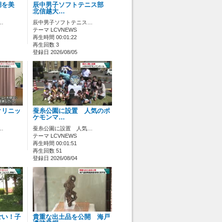
湖を美
辰中男子ソフトテニス部
北信越大…
…
辰中男子ソフトテニス…
テーマ LCVNEWS
再生時間 00:01:22
再生回数 3
登録日 2026/08/05
クリニッ
蚕糸公園に設置 人気のポ
ケモンマ…
…
蚕糸公園に設置 人気…
テーマ LCVNEWS
再生時間 00:01:51
再生回数 51
登録日 2026/08/04
ごい！子
貴重な出土品を公開 海戸