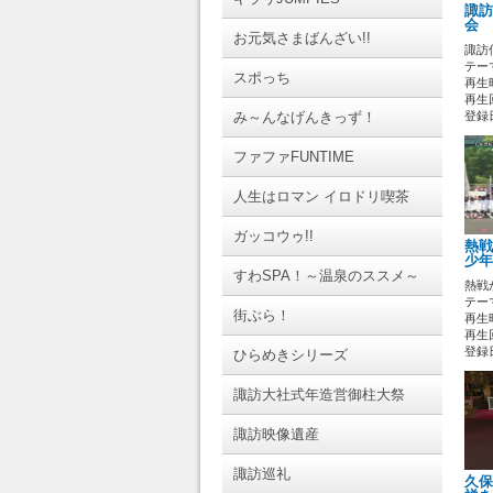
諏訪
会 
お元気さまばんざい!!
諏訪
テーマ
スポっち
再生時
再生回
み～んなげんきっず！
登録日 
ファファFUNTIME
人生はロマン イロドリ喫茶
ガッコウゥ!!
熱戦
少年
すわSPA！～温泉のススメ～
熱戦
テーマ
街ぶら！
再生時
再生
登録日 
ひらめきシリーズ
諏訪大社式年造営御柱大祭
諏訪映像遺産
諏訪巡礼
久保