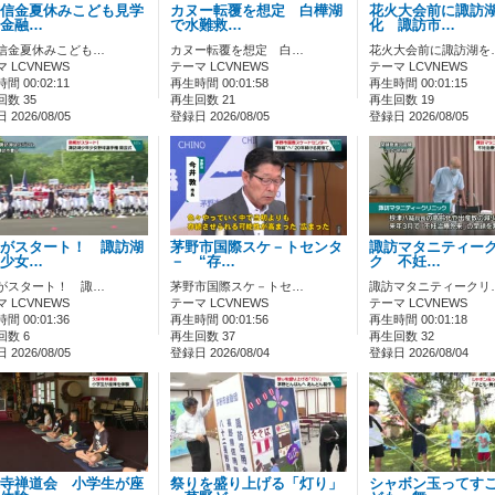
信金夏休みこども見学
カヌー転覆を想定 白樺湖
花火大会前に諏訪
金融…
で水難救…
化 諏訪市…
信金夏休みこども…
カヌー転覆を想定 白…
花火大会前に諏訪湖を
 LCVNEWS
テーマ LCVNEWS
テーマ LCVNEWS
間 00:02:11
再生時間 00:01:58
再生時間 00:01:15
数 35
再生回数 21
再生回数 19
2026/08/05
登録日 2026/08/05
登録日 2026/08/05
がスタート！ 諏訪湖
茅野市国際スケ－トセンタ
諏訪マタニティー
少女…
－ “存…
ク 不妊…
がスタート！ 諏…
茅野市国際スケ－トセ…
諏訪マタニティークリ
 LCVNEWS
テーマ LCVNEWS
テーマ LCVNEWS
間 00:01:36
再生時間 00:01:56
再生時間 00:01:18
回数 6
再生回数 37
再生回数 32
2026/08/05
登録日 2026/08/04
登録日 2026/08/04
寺禅道会 小学生が座
祭りを盛り上げる「灯り」
シャボン玉ってす