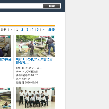
2
3
4
5
＞
最後
最初
｜＜
｜1
｜
｜
｜
｜
｜
｜
国の舞台
8月11日の夏フェス前に有
限会社…
8月11日の夏フェス…
テーマ LCVNEWS
再生時間 00:01:37
再生回数 14
登録日 2026/08/06