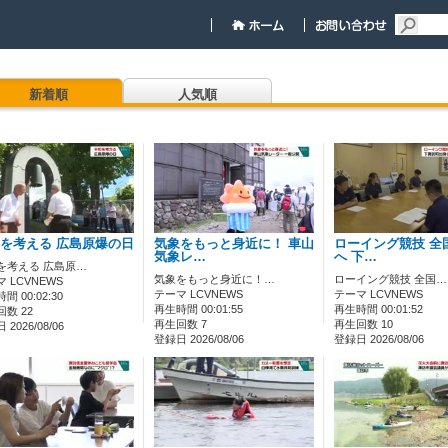
新着順
人気順
を考える 広島原爆の日
気象をもっと身近に！ 車山
ローイング競技 全
気象レ…
へ 下…
を考える 広島原…
気象をもっと身近に！…
ローイング競技 全国…
 LCVNEWS
テーマ LCVNEWS
テーマ LCVNEWS
間 00:02:30
再生時間 00:01:55
再生時間 00:01:52
数 22
再生回数 7
再生回数 10
2026/08/06
登録日 2026/08/06
登録日 2026/08/06