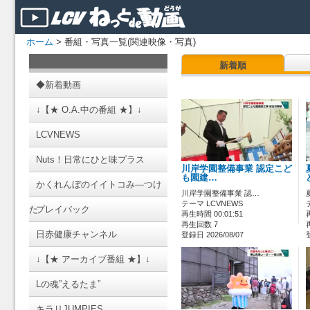
ホーム
> 番組・写真一覧(関連映像・写真)
新着順
◆新着動画
↓【★ O.A.中の番組 ★】↓
LCVNEWS
Nuts！日常にひと味プラス
川岸学園整備事業 認定こど
も園建…
かくれんぼのイイトコみ―つけ
川岸学園整備事業 認…
テーマ LCVNEWS
た
プレイバック
再生時間 00:01:51
再生回数 7
日赤健康チャンネル
登録日 2026/08/07
↓【★ アーカイブ番組 ★】↓
Lの魂”えるたま”
キラリJUMPIES