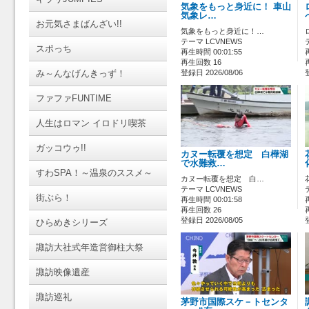
気象をもっと身近に！ 車山
気象レ…
お元気さまばんざい!!
気象をもっと身近に！…
テーマ LCVNEWS
スポっち
再生時間 00:01:55
再生回数 16
み～んなげんきっず！
登録日 2026/08/06
ファファFUNTIME
人生はロマン イロドリ喫茶
ガッコウゥ!!
カヌー転覆を想定 白樺湖
で水難救…
すわSPA！～温泉のススメ～
カヌー転覆を想定 白…
テーマ LCVNEWS
街ぶら！
再生時間 00:01:58
再生回数 26
登録日 2026/08/05
ひらめきシリーズ
諏訪大社式年造営御柱大祭
諏訪映像遺産
諏訪巡礼
茅野市国際スケ－トセンタ