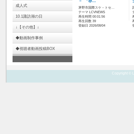
－ “存…
成人式
茅野市国際スケ－トセ…
テーマ LCVNEWS
10.1諏訪湖の日
再生時間 00:01:56
再生回数 39
登録日 2026/08/04
↓【その他】↓
◆動画制作事例
◆視聴者動画投稿BOX
Copyright © L