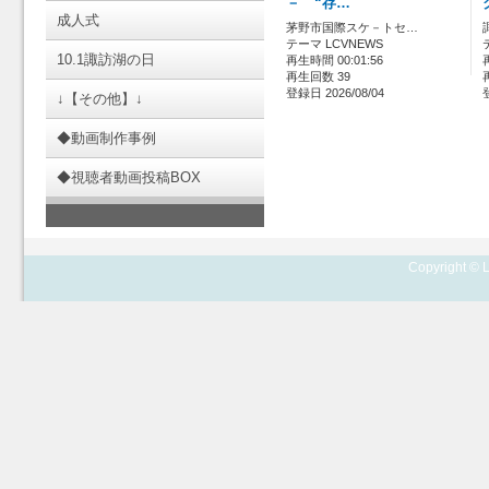
－ “存…
成人式
茅野市国際スケ－トセ…
テーマ LCVNEWS
10.1諏訪湖の日
再生時間 00:01:56
再生回数 39
登録日 2026/08/04
↓【その他】↓
◆動画制作事例
◆視聴者動画投稿BOX
Copyright © L