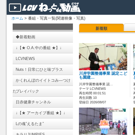
ホーム
> 番組・写真一覧(関連映像・写真)
新着順
◆新着動画
↓【★ O.A.中の番組 ★】↓
LCVNEWS
Nuts！日常にひと味プラス
川岸学園整備事業 認定こど
も園建…
かくれんぼのイイトコみ―つけ
川岸学園整備事業 認…
テーマ LCVNEWS
た
プレイバック
再生時間 00:01:51
再生回数 10
日赤健康チャンネル
登録日 2026/08/07
↓【★ アーカイブ番組 ★】↓
Lの魂”えるたま”
キラリJUMPIES