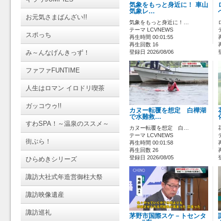
気象をもっと身近に！ 車山
気象レ…
お元気さまばんざい!!
気象をもっと身近に！…
テーマ LCVNEWS
スポっち
再生時間 00:01:55
再生回数 16
み～んなげんきっず！
登録日 2026/08/06
ファファFUNTIME
人生はロマン イロドリ喫茶
ガッコウゥ!!
カヌー転覆を想定 白樺湖
で水難救…
すわSPA！～温泉のススメ～
カヌー転覆を想定 白…
テーマ LCVNEWS
街ぶら！
再生時間 00:01:58
再生回数 26
登録日 2026/08/05
ひらめきシリーズ
諏訪大社式年造営御柱大祭
諏訪映像遺産
諏訪巡礼
茅野市国際スケ－トセンタ