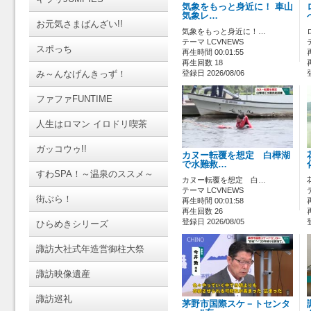
気象をもっと身近に！ 車山
気象レ…
お元気さまばんざい!!
気象をもっと身近に！…
テーマ LCVNEWS
スポっち
再生時間 00:01:55
再生回数 18
み～んなげんきっず！
登録日 2026/08/06
ファファFUNTIME
人生はロマン イロドリ喫茶
ガッコウゥ!!
カヌー転覆を想定 白樺湖
で水難救…
すわSPA！～温泉のススメ～
カヌー転覆を想定 白…
テーマ LCVNEWS
街ぶら！
再生時間 00:01:58
再生回数 26
登録日 2026/08/05
ひらめきシリーズ
諏訪大社式年造営御柱大祭
諏訪映像遺産
諏訪巡礼
茅野市国際スケ－トセンタ