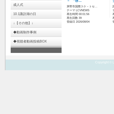
－ “存…
成人式
茅野市国際スケ－トセ…
テーマ LCVNEWS
10.1諏訪湖の日
再生時間 00:01:56
再生回数 39
登録日 2026/08/04
↓【その他】↓
◆動画制作事例
◆視聴者動画投稿BOX
Copyright © L