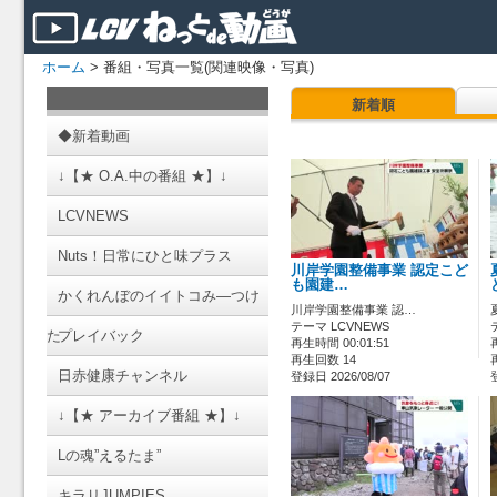
ホーム
> 番組・写真一覧(関連映像・写真)
新着順
◆新着動画
↓【★ O.A.中の番組 ★】↓
LCVNEWS
Nuts！日常にひと味プラス
川岸学園整備事業 認定こど
も園建…
かくれんぼのイイトコみ―つけ
川岸学園整備事業 認…
テーマ LCVNEWS
た
プレイバック
再生時間 00:01:51
再生回数 14
日赤健康チャンネル
登録日 2026/08/07
↓【★ アーカイブ番組 ★】↓
Lの魂”えるたま”
キラリJUMPIES