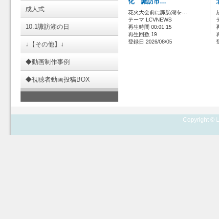
化 諏訪市…
成人式
花火大会前に諏訪湖を…
テーマ LCVNEWS
10.1諏訪湖の日
再生時間 00:01:15
再生回数 19
登録日 2026/08/05
↓【その他】↓
◆動画制作事例
◆視聴者動画投稿BOX
Copyright © L