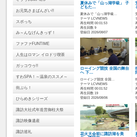
夏休みで「山っ湖学級」 子
どもた…
お元気さまばんざい!!
夏休みで「山っ湖学級…
テーマ LCVNEWS
スポっち
再生時間 00:01:53
再生回数 9
み～んなげんきっず！
登録日 2026/08/07
ファファFUNTIME
人生はロマン イロドリ喫茶
ガッコウゥ!!
ローイング競技 全国の舞台
へ 下…
すわSPA！～温泉のススメ～
ローイング競技 全国…
テーマ LCVNEWS
街ぶら！
再生時間 00:01:52
再生回数 19
登録日 2026/08/06
ひらめきシリーズ
諏訪大社式年造営御柱大祭
諏訪映像遺産
諏訪巡礼
花火大会前に諏訪湖を美