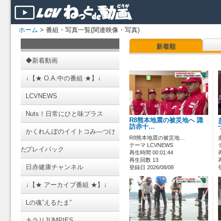
ホーム
> 番組・写真一覧(関連映像・写真)
新着順
◆新着動画
↓【★ O.A.中の番組 ★】↓
LCVNEWS
Nuts！日常にひと味プラス
R8熊本地震の被災地へ 諏
訪赤十…
かくれんぼのイイトコみ―つけ
R8熊本地震の被災地…
テーマ LCVNEWS
た
プレイバック
再生時間 00:01:44
再生回数 13
日赤健康チャンネル
登録日 2026/08/08
↓【★ アーカイブ番組 ★】↓
Lの魂”えるたま”
キラリJUMPIES