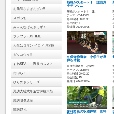
熱戦がスタート！ 諏訪湖
少年少女…
お元気さまばんざい!!
熱戦がスタート！ 諏…
テーマ LCVNEWS
スポっち
再生時間 00:01:36
再生回数 4
み～んなげんきっず！
登録日 2026/08/05
ファファFUNTIME
人生はロマン イロドリ喫茶
ガッコウゥ!!
久保寺禅道会 小学生が座
禅を体験
すわSPA！～温泉のススメ～
久保寺禅道会 小学生…
テーマ LCVNEWS
街ぶら！
再生時間 00:02:20
再生回数 15
登録日 2026/08/04
ひらめきシリーズ
諏訪大社式年造営御柱大祭
諏訪映像遺産
諏訪巡礼
蓼科野菜の収穫体験 食料