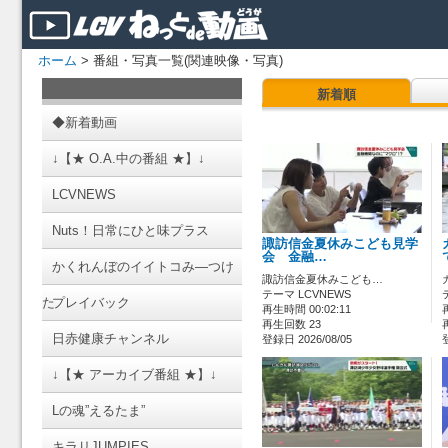
ホーム
> 番組・写真一覧(関連映像・写真)
新着順
◆新着動画
↓【★ O.A.中の番組 ★】↓
LCVNEWS
Nuts！日常にひと味プラス
諏訪信金夏休みこども見学
会 金融…
かくれんぼのイイトコみ―つけ
諏訪信金夏休みこども…
テーマ LCVNEWS
た
プレイバック
再生時間 00:02:11
再生回数 23
日赤健康チャンネル
登録日 2026/08/05
↓【★ アーカイブ番組 ★】↓
Lの魂”えるたま”
キラリJUMPIES