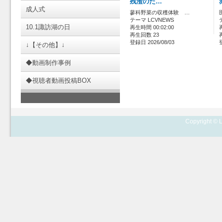
残渣のた…
成人式
蓼科野菜の収穫体験 …
テーマ LCVNEWS
10.1諏訪湖の日
再生時間 00:02:00
再生回数 23
登録日 2026/08/03
↓【その他】↓
◆動画制作事例
◆視聴者動画投稿BOX
Copyright © L