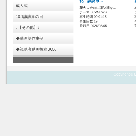
化 諏訪市…
成人式
花火大会前に諏訪湖を…
テーマ LCVNEWS
10.1諏訪湖の日
再生時間 00:01:15
再生回数 19
登録日 2026/08/05
↓【その他】↓
◆動画制作事例
◆視聴者動画投稿BOX
Copyright © L