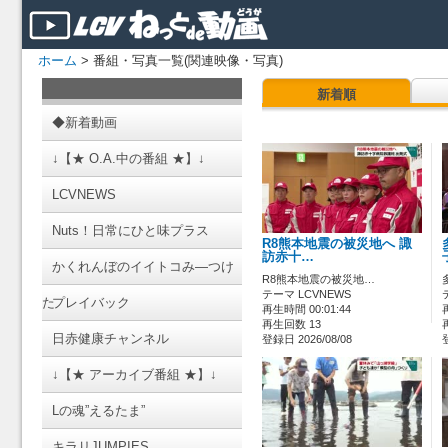
ホーム
> 番組・写真一覧(関連映像・写真)
新着順
◆新着動画
↓【★ O.A.中の番組 ★】↓
LCVNEWS
Nuts！日常にひと味プラス
R8熊本地震の被災地へ 諏
訪赤十…
かくれんぼのイイトコみ―つけ
R8熊本地震の被災地…
テーマ LCVNEWS
た
プレイバック
再生時間 00:01:44
再生回数 13
日赤健康チャンネル
登録日 2026/08/08
↓【★ アーカイブ番組 ★】↓
Lの魂”えるたま”
キラリJUMPIES