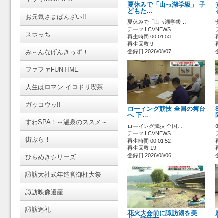
夏休みで「山っ湖学級」 子
どもた…
お元気さまばんざい!!
夏休みで「山っ湖学級…
テーマ LCVNEWS
スポっち
再生時間 00:01:53
再生回数 9
み～んなげんきっず！
登録日 2026/08/07
ファファFUNTIME
人生はロマン イロドリ喫茶
ガッコウゥ!!
ローイング競技 全国の舞台
へ 下…
すわSPA！～温泉のススメ～
ローイング競技 全国…
テーマ LCVNEWS
街ぶら！
再生時間 00:01:52
再生回数 19
登録日 2026/08/06
ひらめきシリーズ
諏訪大社式年造営御柱大祭
諏訪映像遺産
諏訪巡礼
花火大会前に諏訪湖を美