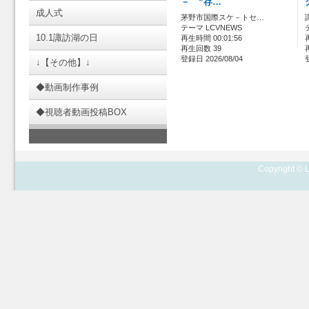
－ “存…
成人式
茅野市国際スケ－トセ…
テーマ LCVNEWS
10.1諏訪湖の日
再生時間 00:01:56
再生回数 39
登録日 2026/08/04
↓【その他】↓
◆動画制作事例
◆視聴者動画投稿BOX
Copyright © L