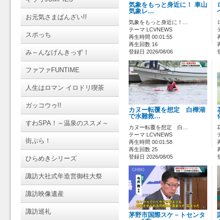
気象をもっと身近に！ 車山
気象レ…
お元気さまばんざい!!
気象をもっと身近に！…
テーマ LCVNEWS
スポっち
再生時間 00:01:55
再生回数 16
み～んなげんきっず！
登録日 2026/08/06
ファファFUNTIME
人生はロマン イロドリ喫茶
ガッコウゥ!!
カヌー転覆を想定 白樺湖
で水難救…
すわSPA！～温泉のススメ～
カヌー転覆を想定 白…
テーマ LCVNEWS
街ぶら！
再生時間 00:01:58
再生回数 25
登録日 2026/08/05
ひらめきシリーズ
諏訪大社式年造営御柱大祭
諏訪映像遺産
諏訪巡礼
茅野市国際スケ－トセンタ