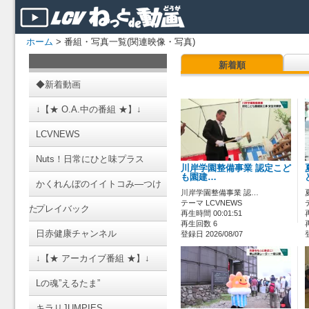
ホーム
> 番組・写真一覧(関連映像・写真)
新着順
◆新着動画
↓【★ O.A.中の番組 ★】↓
LCVNEWS
Nuts！日常にひと味プラス
川岸学園整備事業 認定こど
も園建…
かくれんぼのイイトコみ―つけ
川岸学園整備事業 認…
テーマ LCVNEWS
た
プレイバック
再生時間 00:01:51
再生回数 6
日赤健康チャンネル
登録日 2026/08/07
↓【★ アーカイブ番組 ★】↓
Lの魂”えるたま”
キラリJUMPIES