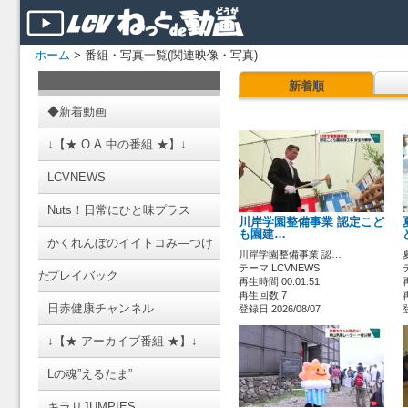
ホーム
> 番組・写真一覧(関連映像・写真)
新着順
◆新着動画
↓【★ O.A.中の番組 ★】↓
LCVNEWS
Nuts！日常にひと味プラス
川岸学園整備事業 認定こど
も園建…
かくれんぼのイイトコみ―つけ
川岸学園整備事業 認…
テーマ LCVNEWS
た
プレイバック
再生時間 00:01:51
再生回数 7
日赤健康チャンネル
登録日 2026/08/07
↓【★ アーカイブ番組 ★】↓
Lの魂”えるたま”
キラリJUMPIES