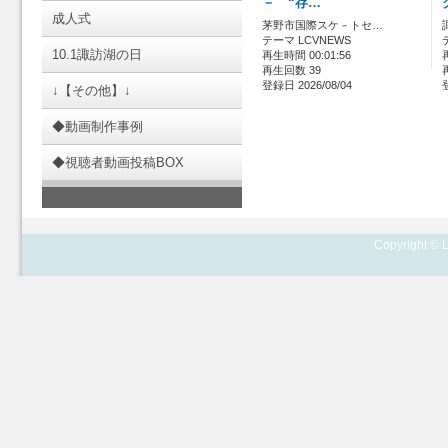
－ “存…
成人式
茅野市国際スケ－トセ…
テーマ LCVNEWS
10.1諏訪湖の日
再生時間 00:01:56
再生回数 39
登録日 2026/08/04
↓【その他】↓
◆動画制作事例
◆視聴者動画投稿BOX
Copyright © L