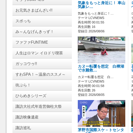
気象をもっと身近に！ 車山
気象レ…
お元気さまばんざい!!
気象をもっと身近に！…
テーマ LCVNEWS
スポっち
再生時間 00:01:55
再生回数 16
み～んなげんきっず！
登録日 2026/08/06
ファファFUNTIME
人生はロマン イロドリ喫茶
ガッコウゥ!!
カヌー転覆を想定 白樺湖
で水難救…
すわSPA！～温泉のススメ～
カヌー転覆を想定 白…
テーマ LCVNEWS
街ぶら！
再生時間 00:01:58
再生回数 26
登録日 2026/08/05
ひらめきシリーズ
諏訪大社式年造営御柱大祭
諏訪映像遺産
諏訪巡礼
茅野市国際スケ－トセンタ