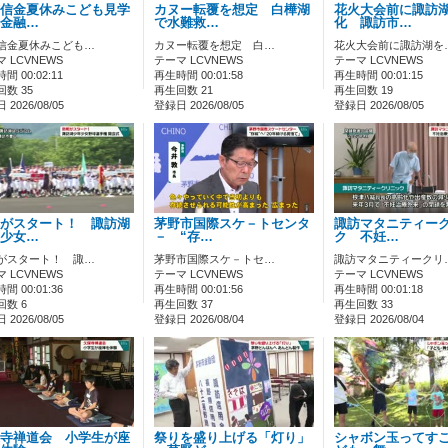
信金夏休みこども見学
カヌー転覆を想定 白樺湖
花火大会前に諏訪
金融…
で水難救…
化 諏訪市…
信金夏休みこども…
カヌー転覆を想定 白…
花火大会前に諏訪湖を
 LCVNEWS
テーマ LCVNEWS
テーマ LCVNEWS
間 00:02:11
再生時間 00:01:58
再生時間 00:01:15
数 35
再生回数 21
再生回数 19
2026/08/05
登録日 2026/08/05
登録日 2026/08/05
がスタート！ 諏訪湖
茅野市国際スケ－トセンタ
諏訪マタニティー
少女…
－ “存…
ク 不妊…
がスタート！ 諏…
茅野市国際スケ－トセ…
諏訪マタニティークリ
 LCVNEWS
テーマ LCVNEWS
テーマ LCVNEWS
間 00:01:36
再生時間 00:01:56
再生時間 00:01:18
回数 6
再生回数 37
再生回数 33
2026/08/05
登録日 2026/08/04
登録日 2026/08/04
寺禅道会 小学生が座
祭りを盛り上げる「灯り」
シャボン玉ってす