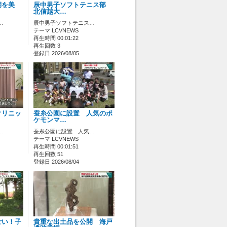
湖を美
辰中男子ソフトテニス部
北信越大…
…
辰中男子ソフトテニス…
テーマ LCVNEWS
再生時間 00:01:22
再生回数 3
登録日 2026/08/05
クリニッ
蚕糸公園に設置 人気のポ
ケモンマ…
…
蚕糸公園に設置 人気…
テーマ LCVNEWS
再生時間 00:01:51
再生回数 51
登録日 2026/08/04
ごい！子
貴重な出土品を公開 海戸