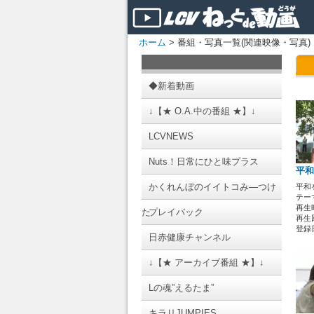
ホーム
> 番組・写真一覧(関連映像・写真)
◆新着動画
↓【★ O.A.中の番組 ★】↓
LCVNEWS
Nuts！日常にひと味プラス
平和
かくれんぼのイイトコみ―つけ
平和
テーマ
再生時
た
プレイバック
再生回
登録日 
日赤健康チャンネル
↓【★ アーカイブ番組 ★】↓
Lの魂”えるたま”
キラリJUMPIES