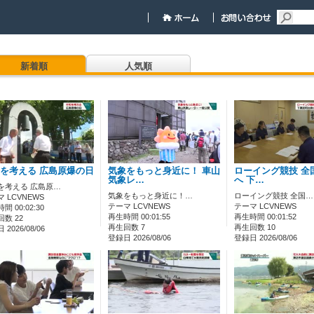
新着順
人気順
を考える 広島原爆の日
気象をもっと身近に！ 車山
ローイング競技 全
気象レ…
へ 下…
を考える 広島原…
気象をもっと身近に！…
ローイング競技 全国…
 LCVNEWS
テーマ LCVNEWS
テーマ LCVNEWS
間 00:02:30
再生時間 00:01:55
再生時間 00:01:52
数 22
再生回数 7
再生回数 10
2026/08/06
登録日 2026/08/06
登録日 2026/08/06