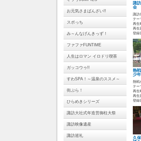
諏訪
会 
お元気さまばんざい!!
諏訪
テーマ
スポっち
再生時
再生回
み～んなげんきっず！
登録日 
ファファFUNTIME
人生はロマン イロドリ喫茶
ガッコウゥ!!
熱戦
少年
すわSPA！～温泉のススメ～
熱戦
テーマ
街ぶら！
再生時
再生
登録日 
ひらめきシリーズ
諏訪大社式年造営御柱大祭
諏訪映像遺産
諏訪巡礼
久保