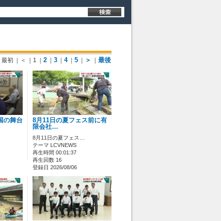
2
3
4
5
＞
最後
最初
｜＜
｜1
｜
｜
｜
｜
｜
｜
国の舞台
8月11日の夏フェス前に有
限会社…
8月11日の夏フェス…
テーマ LCVNEWS
再生時間 00:01:37
再生回数 16
登録日 2026/08/06