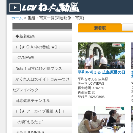
ホーム
> 番組・写真一覧(関連映像・写真)
新着順
◆新着動画
↓【★ O.A.中の番組 ★】↓
LCVNEWS
Nuts！日常にひと味プラス
平和を考える 広島原爆の日
かくれんぼのイイトコみ―つけ
平和を考える 広島原…
テーマ LCVNEWS
再生時間 00:02:30
た
プレイバック
再生回数 28
登録日 2026/08/06
日赤健康チャンネル
↓【★ アーカイブ番組 ★】↓
Lの魂”えるたま”
キラリJUMPIES