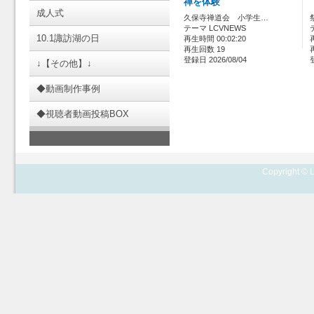
禅を体験
成人式
久保寺禅道会 小学生…
テーマ LCVNEWS
10.1諏訪湖の日
再生時間 00:02:20
再生回数 19
登録日 2026/08/04
↓【その他】↓
◆動画制作事例
◆視聴者動画投稿BOX
Copyright © L