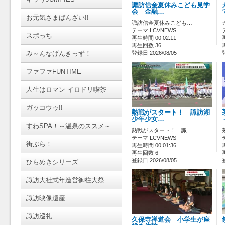
諏訪信金夏休みこども見学
会 金融…
お元気さまばんざい!!
諏訪信金夏休みこども…
テーマ LCVNEWS
スポっち
再生時間 00:02:11
再生回数 36
み～んなげんきっず！
登録日 2026/08/05
ファファFUNTIME
人生はロマン イロドリ喫茶
ガッコウゥ!!
熱戦がスタート！ 諏訪湖
少年少女…
すわSPA！～温泉のススメ～
熱戦がスタート！ 諏…
テーマ LCVNEWS
街ぶら！
再生時間 00:01:36
再生回数 6
登録日 2026/08/05
ひらめきシリーズ
諏訪大社式年造営御柱大祭
諏訪映像遺産
諏訪巡礼
久保寺禅道会 小学生が座