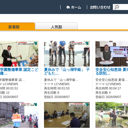
新着順
人気順
学園整備事業 認定こど
夏休みで「山っ湖学級」 子
安全安心知恵袋 夏
建…
どもた…
る防犯…
学園整備事業 認…
夏休みで「山っ湖学級…
安全安心知恵袋 夏場…
 LCVNEWS
テーマ LCVNEWS
テーマ LCVNEWS
間 00:01:51
再生時間 00:01:53
再生時間 00:04:17
数 12
再生回数 8
再生回数 4
2026/08/07
登録日 2026/08/07
登録日 2026/08/07