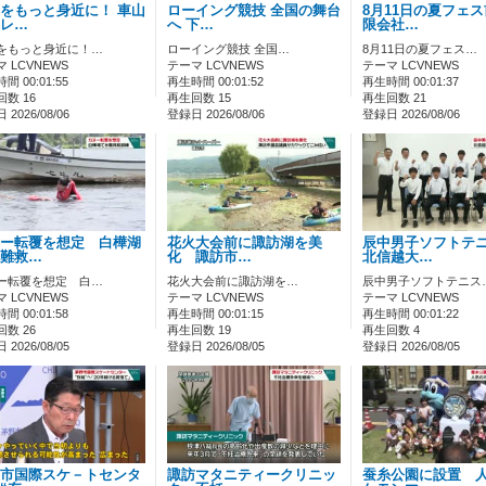
をもっと身近に！ 車山
ローイング競技 全国の舞台
8月11日の夏フェ
レ…
へ 下…
限会社…
をもっと身近に！…
ローイング競技 全国…
8月11日の夏フェス…
 LCVNEWS
テーマ LCVNEWS
テーマ LCVNEWS
間 00:01:55
再生時間 00:01:52
再生時間 00:01:37
数 16
再生回数 15
再生回数 21
2026/08/06
登録日 2026/08/06
登録日 2026/08/06
ー転覆を想定 白樺湖
花火大会前に諏訪湖を美
辰中男子ソフトテ
難救…
化 諏訪市…
北信越大…
ー転覆を想定 白…
花火大会前に諏訪湖を…
辰中男子ソフトテニス
 LCVNEWS
テーマ LCVNEWS
テーマ LCVNEWS
間 00:01:58
再生時間 00:01:15
再生時間 00:01:22
数 26
再生回数 19
再生回数 4
2026/08/05
登録日 2026/08/05
登録日 2026/08/05
市国際スケ－トセンタ
諏訪マタニティークリニッ
蚕糸公園に設置 