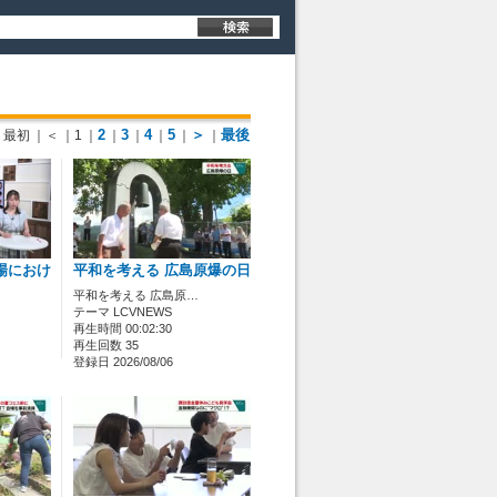
2
3
4
5
＞
最後
最初
｜＜
｜1
｜
｜
｜
｜
｜
｜
場におけ
平和を考える 広島原爆の日
平和を考える 広島原…
テーマ LCVNEWS
再生時間 00:02:30
再生回数 35
登録日 2026/08/06