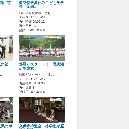
ス前に有
諏訪信金夏休みこども見学
会 金融…
諏訪信金夏休みこども…
テーマ LCVNEWS
再生時間 00:02:11
再生回数 36
登録日 2026/08/05
ニス部
熱戦がスタート！ 諏訪湖
少年少女…
…
熱戦がスタート！ 諏…
テーマ LCVNEWS
再生時間 00:01:36
再生回数 6
登録日 2026/08/05
人気のポ
久保寺禅道会 小学生が座