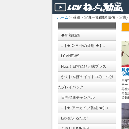
ホーム
> 番組・写真一覧(関連映像・写真)
◆新着動画
↓【★ O.A.中の番組 ★】↓
LCVNEWS
Nuts！日常にひと味プラス
川岸
も園
かくれんぼのイイトコみ―つけ
川岸
テーマ
た
プレイバック
再生時
再生回
日赤健康チャンネル
登録日 
↓【★ アーカイブ番組 ★】↓
Lの魂”えるたま”
キラリJUMPIES