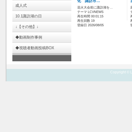
化 諏訪市…
成人式
花火大会前に諏訪湖を…
テーマ LCVNEWS
10.1諏訪湖の日
再生時間 00:01:15
再生回数 19
登録日 2026/08/05
↓【その他】↓
◆動画制作事例
◆視聴者動画投稿BOX
Copyright © L