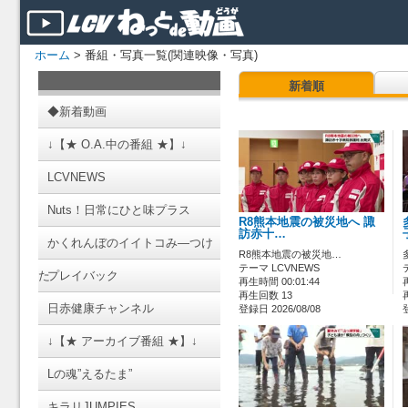
ホーム
> 番組・写真一覧(関連映像・写真)
新着順
◆新着動画
↓【★ O.A.中の番組 ★】↓
LCVNEWS
Nuts！日常にひと味プラス
R8熊本地震の被災地へ 諏
訪赤十…
かくれんぼのイイトコみ―つけ
R8熊本地震の被災地…
テーマ LCVNEWS
た
プレイバック
再生時間 00:01:44
再生回数 13
日赤健康チャンネル
登録日 2026/08/08
↓【★ アーカイブ番組 ★】↓
Lの魂”えるたま”
キラリJUMPIES