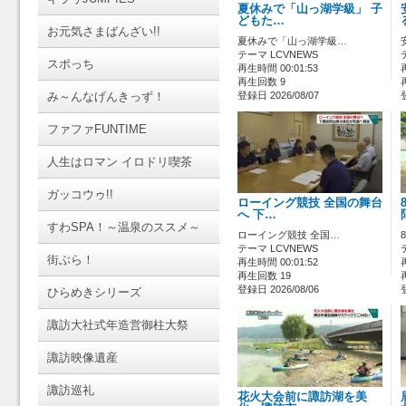
夏休みで「山っ湖学級」 子
どもた…
お元気さまばんざい!!
夏休みで「山っ湖学級…
テーマ LCVNEWS
スポっち
再生時間 00:01:53
再生回数 9
み～んなげんきっず！
登録日 2026/08/07
ファファFUNTIME
人生はロマン イロドリ喫茶
ガッコウゥ!!
ローイング競技 全国の舞台
へ 下…
すわSPA！～温泉のススメ～
ローイング競技 全国…
テーマ LCVNEWS
街ぶら！
再生時間 00:01:52
再生回数 19
登録日 2026/08/06
ひらめきシリーズ
諏訪大社式年造営御柱大祭
諏訪映像遺産
諏訪巡礼
花火大会前に諏訪湖を美