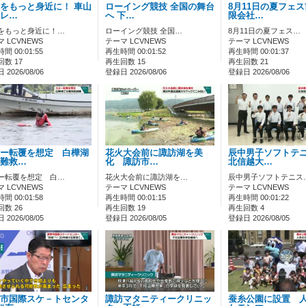
をもっと身近に！ 車山
ローイング競技 全国の舞台
8月11日の夏フェ
レ…
へ 下…
限会社…
をもっと身近に！…
ローイング競技 全国…
8月11日の夏フェス…
 LCVNEWS
テーマ LCVNEWS
テーマ LCVNEWS
間 00:01:55
再生時間 00:01:52
再生時間 00:01:37
数 17
再生回数 15
再生回数 21
2026/08/06
登録日 2026/08/06
登録日 2026/08/06
ー転覆を想定 白樺湖
花火大会前に諏訪湖を美
辰中男子ソフトテ
難救…
化 諏訪市…
北信越大…
ー転覆を想定 白…
花火大会前に諏訪湖を…
辰中男子ソフトテニス
 LCVNEWS
テーマ LCVNEWS
テーマ LCVNEWS
間 00:01:58
再生時間 00:01:15
再生時間 00:01:22
数 26
再生回数 19
再生回数 4
2026/08/05
登録日 2026/08/05
登録日 2026/08/05
市国際スケ－トセンタ
諏訪マタニティークリニッ
蚕糸公園に設置 