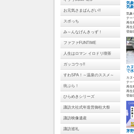
気象
気象
お元気さまばんざい!!
気象
テーマ
スポっち
再生時
再生回
み～んなげんきっず！
登録日 
ファファFUNTIME
人生はロマン イロドリ喫茶
ガッコウゥ!!
カヌ
で水
すわSPA！～温泉のススメ～
カヌ
テーマ
街ぶら！
再生時
再生回
登録日 
ひらめきシリーズ
諏訪大社式年造営御柱大祭
諏訪映像遺産
諏訪巡礼
茅野