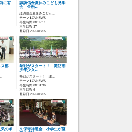
ス前に有
諏訪信金夏休みこども見学
会 金融…
諏訪信金夏休みこども…
テーマ LCVNEWS
再生時間 00:02:11
再生回数 37
登録日 2026/08/05
ニス部
熱戦がスタート！ 諏訪湖
少年少女…
…
熱戦がスタート！ 諏…
テーマ LCVNEWS
再生時間 00:01:36
再生回数 6
登録日 2026/08/05
人気のポ
久保寺禅道会 小学生が座