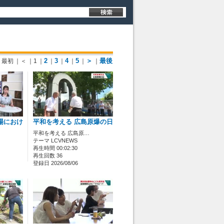
2
3
4
5
＞
最後
最初
｜＜
｜1
｜
｜
｜
｜
｜
｜
場におけ
平和を考える 広島原爆の日
平和を考える 広島原…
テーマ LCVNEWS
再生時間 00:02:30
再生回数 36
登録日 2026/08/06