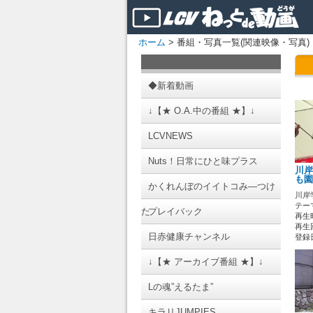
ホーム
> 番組・写真一覧(関連映像・写真)
◆新着動画
↓【★ O.A.中の番組 ★】↓
LCVNEWS
Nuts！日常にひと味プラス
川岸
も園
かくれんぼのイイトコみ―つけ
川岸
テーマ
た
プレイバック
再生時
再生回
日赤健康チャンネル
登録日 
↓【★ アーカイブ番組 ★】↓
Lの魂”えるたま”
キラリJUMPIES