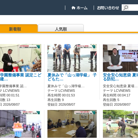
新着順
人気順
学園整備事業 認定こど
夏休みで「山っ湖学級」 子
安全安心知恵袋 夏
建…
どもた…
る防犯…
学園整備事業 認…
夏休みで「山っ湖学級…
安全安心知恵袋 夏場…
 LCVNEWS
テーマ LCVNEWS
テーマ LCVNEWS
間 00:01:51
再生時間 00:01:53
再生時間 00:04:17
数 13
再生回数 9
再生回数 5
2026/08/07
登録日 2026/08/07
登録日 2026/08/07