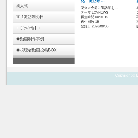
化 諏訪市…
成人式
花火大会前に諏訪湖を…
テーマ LCVNEWS
10.1諏訪湖の日
再生時間 00:01:15
再生回数 19
登録日 2026/08/05
↓【その他】↓
◆動画制作事例
◆視聴者動画投稿BOX
Copyright © L