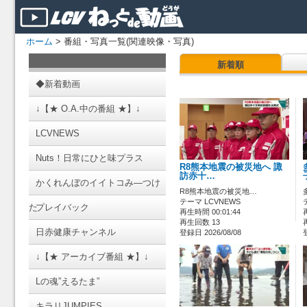
ホーム
> 番組・写真一覧(関連映像・写真)
新着順
◆新着動画
↓【★ O.A.中の番組 ★】↓
LCVNEWS
Nuts！日常にひと味プラス
R8熊本地震の被災地へ 諏
訪赤十…
かくれんぼのイイトコみ―つけ
R8熊本地震の被災地…
テーマ LCVNEWS
た
プレイバック
再生時間 00:01:44
再生回数 13
日赤健康チャンネル
登録日 2026/08/08
↓【★ アーカイブ番組 ★】↓
Lの魂”えるたま”
キラリJUMPIES