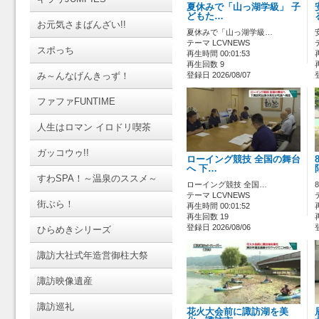
夏休みで「山っ湖学級」 子
どもた…
お元気さまばんざい!!
夏休みで「山っ湖学級…
テーマ LCVNEWS
スポっち
再生時間 00:01:53
再生回数 9
み～んなげんきっず！
登録日 2026/08/07
ファファFUNTIME
人生はロマン イロドリ喫茶
ガッコウゥ!!
ローイング競技 全国の舞台
へ 下…
すわSPA！～温泉のススメ～
ローイング競技 全国…
テーマ LCVNEWS
街ぶら！
再生時間 00:01:52
再生回数 19
登録日 2026/08/06
ひらめきシリーズ
諏訪大社式年造営御柱大祭
諏訪映像遺産
諏訪巡礼
花火大会前に諏訪湖を美