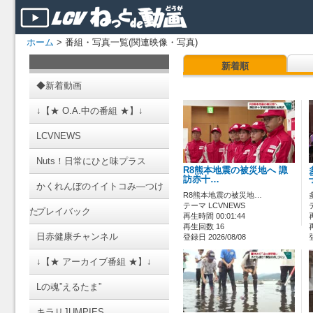
ホーム
> 番組・写真一覧(関連映像・写真)
新着順
◆新着動画
↓【★ O.A.中の番組 ★】↓
LCVNEWS
Nuts！日常にひと味プラス
R8熊本地震の被災地へ 諏
訪赤十…
かくれんぼのイイトコみ―つけ
R8熊本地震の被災地…
テーマ LCVNEWS
た
プレイバック
再生時間 00:01:44
再生回数 16
日赤健康チャンネル
登録日 2026/08/08
↓【★ アーカイブ番組 ★】↓
Lの魂”えるたま”
キラリJUMPIES