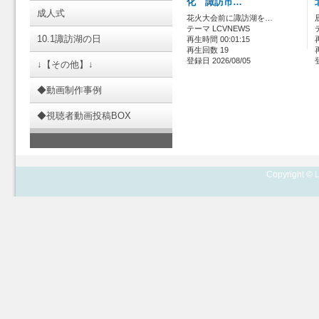
化 諏訪市…
成人式
花火大会前に諏訪湖を…
テーマ LCVNEWS
10.1諏訪湖の日
再生時間 00:01:15
再生回数 19
登録日 2026/08/05
↓【その他】↓
◆動画制作事例
◆視聴者動画投稿BOX
Copyright © L