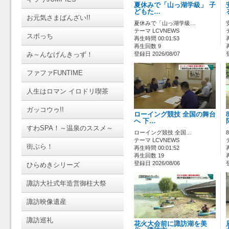
夏休みで「山っ湖学級」 子
どもた…
お元気さまばんざい!!
夏休みで「山っ湖学級…
テーマ LCVNEWS
スポっち
再生時間 00:01:53
再生回数 9
み～んなげんきっず！
登録日 2026/08/07
ファファFUNTIME
人生はロマン イロドリ喫茶
ガッコウゥ!!
ローイング競技 全国の舞台
へ 下…
すわSPA！～温泉のススメ～
ローイング競技 全国…
テーマ LCVNEWS
街ぶら！
再生時間 00:01:52
再生回数 19
登録日 2026/08/06
ひらめきシリーズ
諏訪大社式年造営御柱大祭
諏訪映像遺産
諏訪巡礼
花火大会前に諏訪湖を美