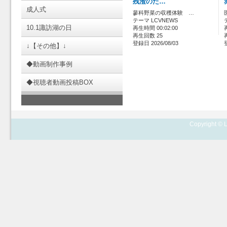
残渣のた…
成人式
蓼科野菜の収穫体験 …
テーマ LCVNEWS
10.1諏訪湖の日
再生時間 00:02:00
再生回数 25
登録日 2026/08/03
↓【その他】↓
◆動画制作事例
◆視聴者動画投稿BOX
Copyright © L