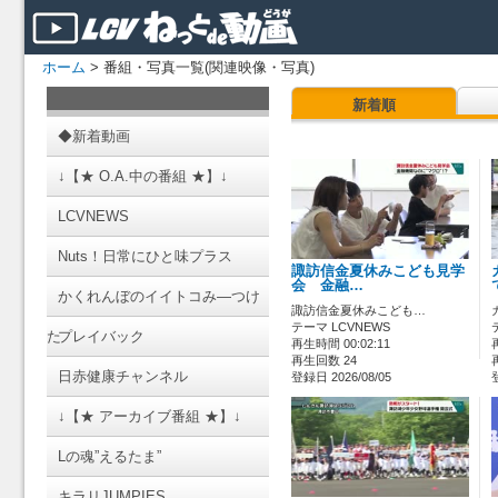
ホーム
> 番組・写真一覧(関連映像・写真)
新着順
◆新着動画
↓【★ O.A.中の番組 ★】↓
LCVNEWS
Nuts！日常にひと味プラス
諏訪信金夏休みこども見学
会 金融…
かくれんぼのイイトコみ―つけ
諏訪信金夏休みこども…
テーマ LCVNEWS
た
プレイバック
再生時間 00:02:11
再生回数 24
日赤健康チャンネル
登録日 2026/08/05
↓【★ アーカイブ番組 ★】↓
Lの魂”えるたま”
キラリJUMPIES