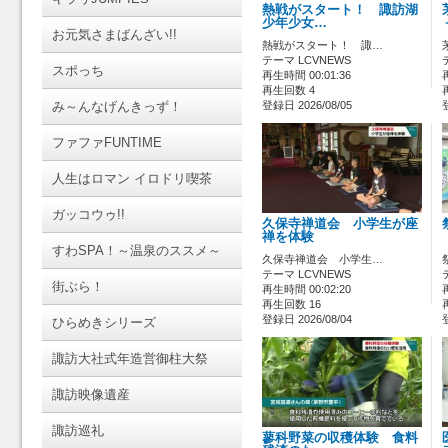
熱戦がスタート！ 諏訪湖
少年少女…
お元気さまばんざい!!
熱戦がスタート！ 諏…
テーマ LCVNEWS
スポっち
再生時間 00:01:36
再生回数 4
み～んなげんきっず！
登録日 2026/08/05
ファファFUNTIME
人生はロマン イロドリ喫茶
ガッコウゥ!!
久保寺禅道会 小学生が座
禅を体験
すわSPA！～温泉のススメ～
久保寺禅道会 小学生…
テーマ LCVNEWS
街ぶら！
再生時間 00:02:20
再生回数 16
登録日 2026/08/04
ひらめきシリーズ
諏訪大社式年造営御柱大祭
諏訪映像遺産
諏訪巡礼
蓼科野菜の収穫体験 食料