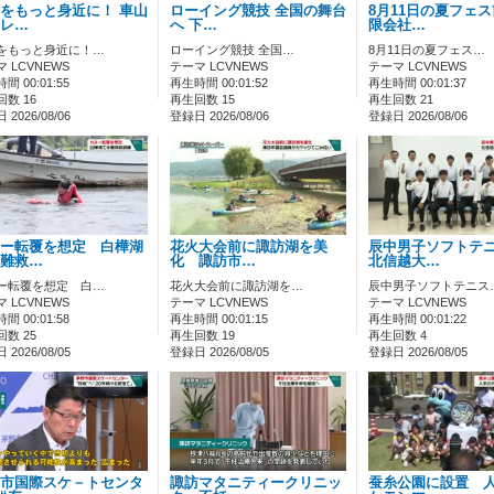
をもっと身近に！ 車山
ローイング競技 全国の舞台
8月11日の夏フェ
レ…
へ 下…
限会社…
をもっと身近に！…
ローイング競技 全国…
8月11日の夏フェス…
 LCVNEWS
テーマ LCVNEWS
テーマ LCVNEWS
間 00:01:55
再生時間 00:01:52
再生時間 00:01:37
数 16
再生回数 15
再生回数 21
2026/08/06
登録日 2026/08/06
登録日 2026/08/06
ー転覆を想定 白樺湖
花火大会前に諏訪湖を美
辰中男子ソフトテ
難救…
化 諏訪市…
北信越大…
ー転覆を想定 白…
花火大会前に諏訪湖を…
辰中男子ソフトテニス
 LCVNEWS
テーマ LCVNEWS
テーマ LCVNEWS
間 00:01:58
再生時間 00:01:15
再生時間 00:01:22
数 25
再生回数 19
再生回数 4
2026/08/05
登録日 2026/08/05
登録日 2026/08/05
市国際スケ－トセンタ
諏訪マタニティークリニッ
蚕糸公園に設置 