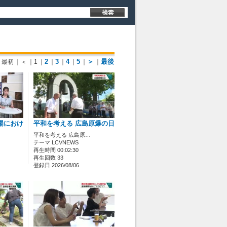
2
3
4
5
＞
最後
最初
｜＜
｜1
｜
｜
｜
｜
｜
｜
場におけ
平和を考える 広島原爆の日
平和を考える 広島原…
テーマ LCVNEWS
再生時間 00:02:30
再生回数 33
登録日 2026/08/06