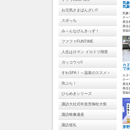
気象
気象
お元気さまばんざい!!
気象
テーマ
スポっち
再生時
再生回
み～んなげんきっず！
登録日 
ファファFUNTIME
人生はロマン イロドリ喫茶
ガッコウゥ!!
カヌ
で水
すわSPA！～温泉のススメ～
カヌ
テーマ
街ぶら！
再生時
再生回
登録日 
ひらめきシリーズ
諏訪大社式年造営御柱大祭
諏訪映像遺産
諏訪巡礼
茅野