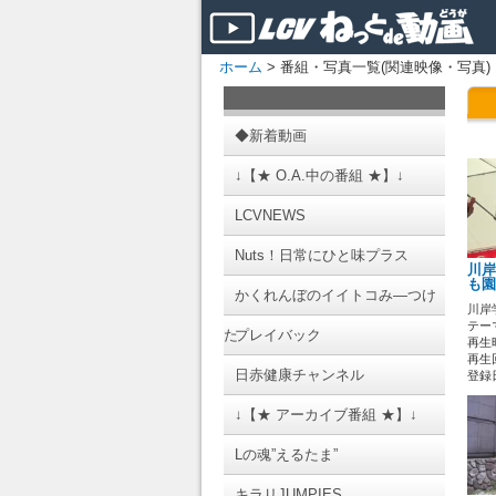
ホーム
> 番組・写真一覧(関連映像・写真)
◆新着動画
↓【★ O.A.中の番組 ★】↓
LCVNEWS
Nuts！日常にひと味プラス
川岸
も園
かくれんぼのイイトコみ―つけ
川岸
テーマ
た
プレイバック
再生時
再生
日赤健康チャンネル
登録日 
↓【★ アーカイブ番組 ★】↓
Lの魂”えるたま”
キラリJUMPIES