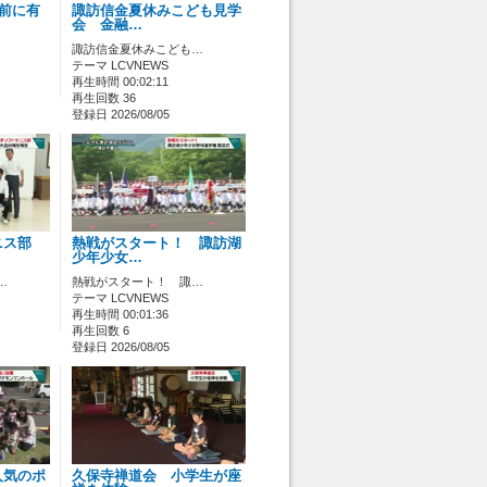
ス前に有
諏訪信金夏休みこども見学
会 金融…
諏訪信金夏休みこども…
テーマ LCVNEWS
再生時間 00:02:11
再生回数 36
登録日 2026/08/05
ニス部
熱戦がスタート！ 諏訪湖
少年少女…
…
熱戦がスタート！ 諏…
テーマ LCVNEWS
再生時間 00:01:36
再生回数 6
登録日 2026/08/05
人気のポ
久保寺禅道会 小学生が座