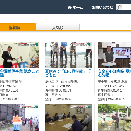
新着順
人気順
学園整備事業 認定こど
夏休みで「山っ湖学級」 子
安全安心知恵袋 夏
建…
どもた…
る防犯…
学園整備事業 認…
夏休みで「山っ湖学級…
安全安心知恵袋 夏場…
 LCVNEWS
テーマ LCVNEWS
テーマ LCVNEWS
間 00:01:51
再生時間 00:01:53
再生時間 00:04:17
回数 6
再生回数 6
再生回数 4
2026/08/07
登録日 2026/08/07
登録日 2026/08/07