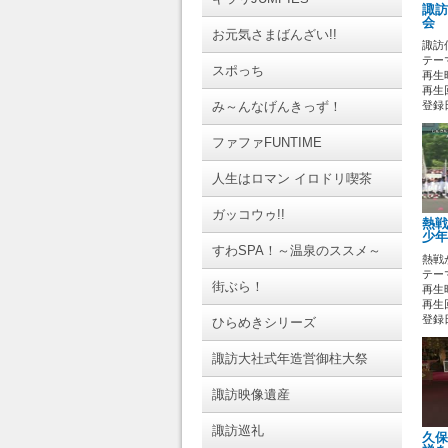
諏訪
会 
お元気さまばんざい!!
諏訪
テーマ
スポっち
再生時
再生回
み～んなげんきっず！
登録日 
ファファFUNTIME
人生はロマン イロドリ喫茶
ガッコウゥ!!
熱戦
少年
すわSPA！～温泉のススメ～
熱戦
テーマ
街ぶら！
再生時
再生
登録日 
ひらめきシリーズ
諏訪大社式年造営御柱大祭
諏訪映像遺産
諏訪巡礼
久保