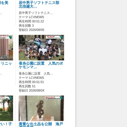
湖を美
辰中男子ソフトテニス部
北信越大…
…
辰中男子ソフトテニス…
テーマ LCVNEWS
再生時間 00:01:22
再生回数 3
登録日 2026/08/05
クリニッ
蚕糸公園に設置 人気のポ
ケモンマ…
…
蚕糸公園に設置 人気…
テーマ LCVNEWS
再生時間 00:01:51
再生回数 51
登録日 2026/08/04
ごい！子
貴重な出土品を公開 海戸