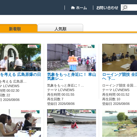
新着順
人気順
を考える 広島原爆の日
気象をもっと身近に！ 車山
ローイング競技 全
気象レ…
へ 下…
を考える 広島原…
気象をもっと身近に！…
ローイング競技 全国…
 LCVNEWS
テーマ LCVNEWS
テーマ LCVNEWS
間 00:02:30
再生時間 00:01:55
再生時間 00:01:52
数 22
再生回数 7
再生回数 10
2026/08/06
登録日 2026/08/06
登録日 2026/08/06