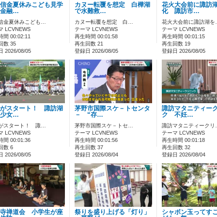
信金夏休みこども見学
カヌー転覆を想定 白樺湖
花火大会前に諏訪
金融…
で水難救…
化 諏訪市…
信金夏休みこども…
カヌー転覆を想定 白…
花火大会前に諏訪湖を
 LCVNEWS
テーマ LCVNEWS
テーマ LCVNEWS
間 00:02:11
再生時間 00:01:58
再生時間 00:01:15
数 35
再生回数 21
再生回数 19
2026/08/05
登録日 2026/08/05
登録日 2026/08/05
がスタート！ 諏訪湖
茅野市国際スケ－トセンタ
諏訪マタニティー
少女…
－ “存…
ク 不妊…
がスタート！ 諏…
茅野市国際スケ－トセ…
諏訪マタニティークリ
 LCVNEWS
テーマ LCVNEWS
テーマ LCVNEWS
間 00:01:36
再生時間 00:01:56
再生時間 00:01:18
回数 6
再生回数 37
再生回数 32
2026/08/05
登録日 2026/08/04
登録日 2026/08/04
寺禅道会 小学生が座
祭りを盛り上げる「灯り」
シャボン玉ってす