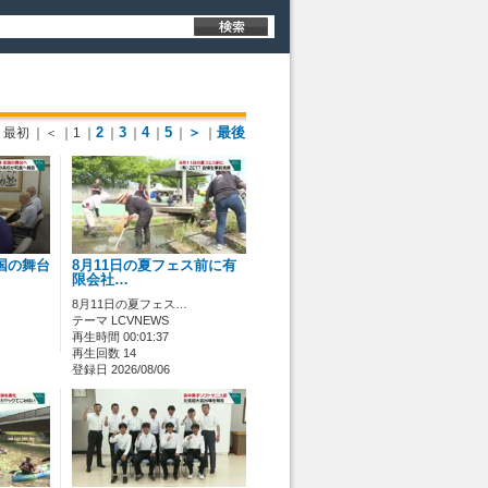
2
3
4
5
＞
最後
最初
｜＜
｜1
｜
｜
｜
｜
｜
｜
国の舞台
8月11日の夏フェス前に有
限会社…
8月11日の夏フェス…
テーマ LCVNEWS
再生時間 00:01:37
再生回数 14
登録日 2026/08/06