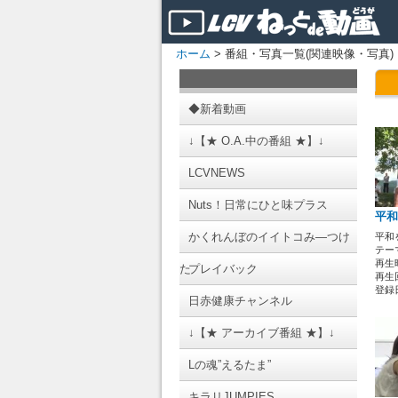
ホーム
> 番組・写真一覧(関連映像・写真)
◆新着動画
↓【★ O.A.中の番組 ★】↓
LCVNEWS
Nuts！日常にひと味プラス
平和
かくれんぼのイイトコみ―つけ
平和
テーマ
再生時
た
プレイバック
再生回
登録日 
日赤健康チャンネル
↓【★ アーカイブ番組 ★】↓
Lの魂”えるたま”
キラリJUMPIES