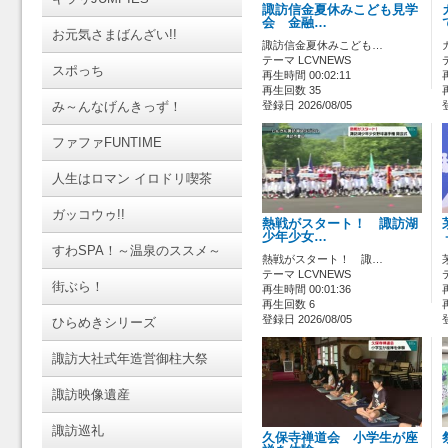
諏訪信金夏休みこども見学
会 金融…
お元気さまばんざい!!
諏訪信金夏休みこども…
テーマ LCVNEWS
スポっち
再生時間 00:02:11
再生回数 35
み～んなげんきっず！
登録日 2026/08/05
ファファFUNTIME
人生はロマン イロドリ喫茶
ガッコウゥ!!
熱戦がスタート！ 諏訪湖
少年少女…
すわSPA！～温泉のススメ～
熱戦がスタート！ 諏…
テーマ LCVNEWS
街ぶら！
再生時間 00:01:36
再生回数 6
登録日 2026/08/05
ひらめきシリーズ
諏訪大社式年造営御柱大祭
諏訪映像遺産
諏訪巡礼
久保寺禅道会 小学生が座