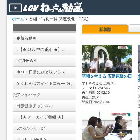
ホーム
> 番組・写真一覧(関連映像・写真)
新着順
◆新着動画
↓【★ O.A.中の番組 ★】↓
LCVNEWS
Nuts！日常にひと味プラス
平和を考える 広島原爆の日
かくれんぼのイイトコみ―つけ
平和を考える 広島原…
テーマ LCVNEWS
再生時間 00:02:30
た
プレイバック
再生回数 23
登録日 2026/08/06
日赤健康チャンネル
↓【★ アーカイブ番組 ★】↓
Lの魂”えるたま”
キラリJUMPIES