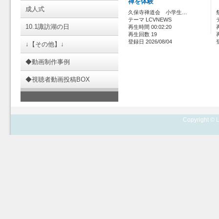
禅を体験
成人式
久保寺禅道会 小学生…
テーマ LCVNEWS
10.1諏訪湖の日
再生時間 00:02:20
再生回数 19
登録日 2026/08/04
↓【その他】↓
◆動画制作事例
◆視聴者動画投稿BOX
Copyright © L