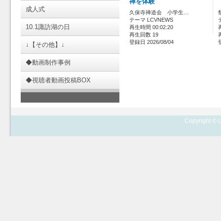
禅を体験
成人式
久保寺禅道会 小学生…
テーマ LCVNEWS
10.1諏訪湖の日
再生時間 00:02:20
再生回数 19
登録日 2026/08/04
↓【その他】↓
◆動画制作事例
◆視聴者動画投稿BOX
Copyright © L