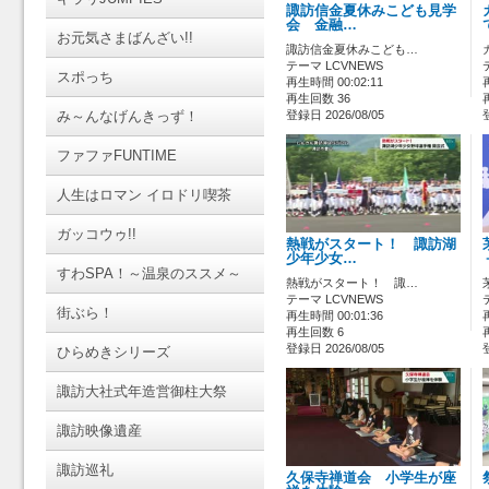
諏訪信金夏休みこども見学
会 金融…
お元気さまばんざい!!
諏訪信金夏休みこども…
テーマ LCVNEWS
スポっち
再生時間 00:02:11
再生回数 36
み～んなげんきっず！
登録日 2026/08/05
ファファFUNTIME
人生はロマン イロドリ喫茶
ガッコウゥ!!
熱戦がスタート！ 諏訪湖
少年少女…
すわSPA！～温泉のススメ～
熱戦がスタート！ 諏…
テーマ LCVNEWS
街ぶら！
再生時間 00:01:36
再生回数 6
登録日 2026/08/05
ひらめきシリーズ
諏訪大社式年造営御柱大祭
諏訪映像遺産
諏訪巡礼
久保寺禅道会 小学生が座