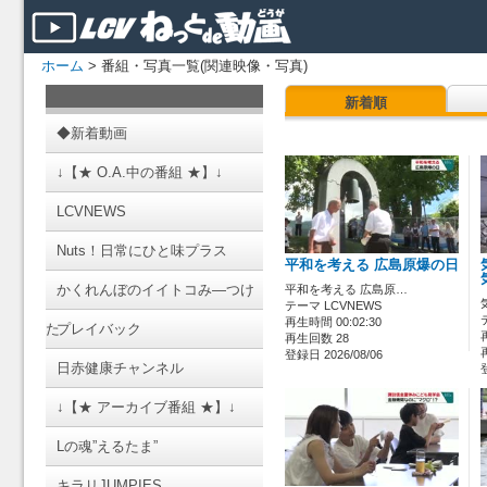
ホーム
> 番組・写真一覧(関連映像・写真)
新着順
◆新着動画
↓【★ O.A.中の番組 ★】↓
LCVNEWS
Nuts！日常にひと味プラス
平和を考える 広島原爆の日
かくれんぼのイイトコみ―つけ
平和を考える 広島原…
テーマ LCVNEWS
再生時間 00:02:30
た
プレイバック
再生回数 28
登録日 2026/08/06
日赤健康チャンネル
↓【★ アーカイブ番組 ★】↓
Lの魂”えるたま”
キラリJUMPIES