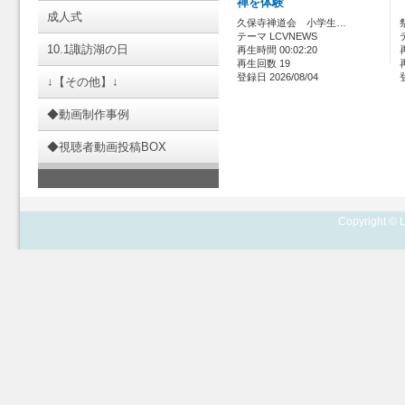
禅を体験
成人式
久保寺禅道会 小学生…
テーマ LCVNEWS
10.1諏訪湖の日
再生時間 00:02:20
再生回数 19
登録日 2026/08/04
↓【その他】↓
◆動画制作事例
◆視聴者動画投稿BOX
Copyright © L