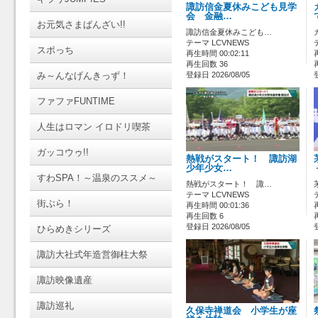
諏訪信金夏休みこども見学
会 金融…
お元気さまばんざい!!
諏訪信金夏休みこども…
テーマ LCVNEWS
スポっち
再生時間 00:02:11
再生回数 36
み～んなげんきっず！
登録日 2026/08/05
ファファFUNTIME
人生はロマン イロドリ喫茶
ガッコウゥ!!
熱戦がスタート！ 諏訪湖
少年少女…
すわSPA！～温泉のススメ～
熱戦がスタート！ 諏…
テーマ LCVNEWS
街ぶら！
再生時間 00:01:36
再生回数 6
登録日 2026/08/05
ひらめきシリーズ
諏訪大社式年造営御柱大祭
諏訪映像遺産
諏訪巡礼
久保寺禅道会 小学生が座