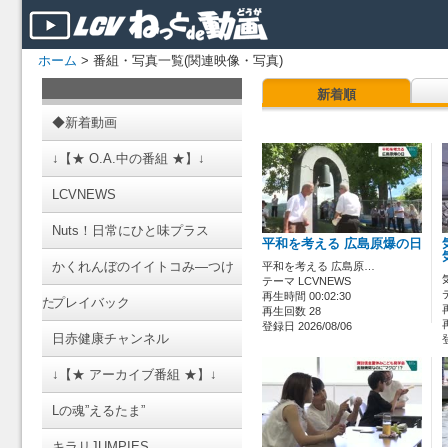
ホーム
> 番組・写真一覧(関連映像・写真)
新着順
◆新着動画
↓【★ O.A.中の番組 ★】↓
LCVNEWS
Nuts！日常にひと味プラス
平和を考える 広島原爆の日
かくれんぼのイイトコみ―つけ
平和を考える 広島原…
テーマ LCVNEWS
再生時間 00:02:30
た
プレイバック
再生回数 28
登録日 2026/08/06
日赤健康チャンネル
↓【★ アーカイブ番組 ★】↓
Lの魂”えるたま”
キラリJUMPIES