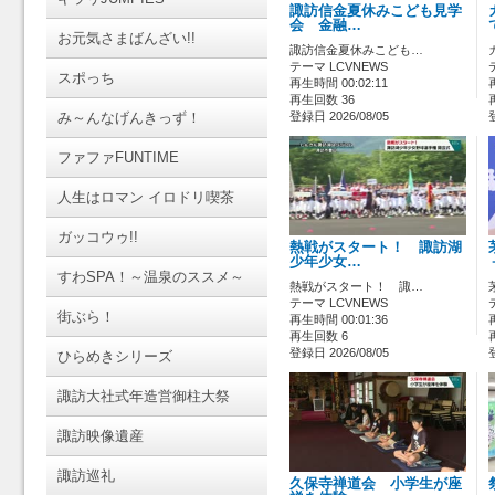
諏訪信金夏休みこども見学
会 金融…
お元気さまばんざい!!
諏訪信金夏休みこども…
テーマ LCVNEWS
スポっち
再生時間 00:02:11
再生回数 36
み～んなげんきっず！
登録日 2026/08/05
ファファFUNTIME
人生はロマン イロドリ喫茶
ガッコウゥ!!
熱戦がスタート！ 諏訪湖
少年少女…
すわSPA！～温泉のススメ～
熱戦がスタート！ 諏…
テーマ LCVNEWS
街ぶら！
再生時間 00:01:36
再生回数 6
登録日 2026/08/05
ひらめきシリーズ
諏訪大社式年造営御柱大祭
諏訪映像遺産
諏訪巡礼
久保寺禅道会 小学生が座