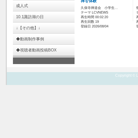
禅を体験
成人式
久保寺禅道会 小学生…
テーマ LCVNEWS
10.1諏訪湖の日
再生時間 00:02:20
再生回数 19
登録日 2026/08/04
↓【その他】↓
◆動画制作事例
◆視聴者動画投稿BOX
Copyright © L