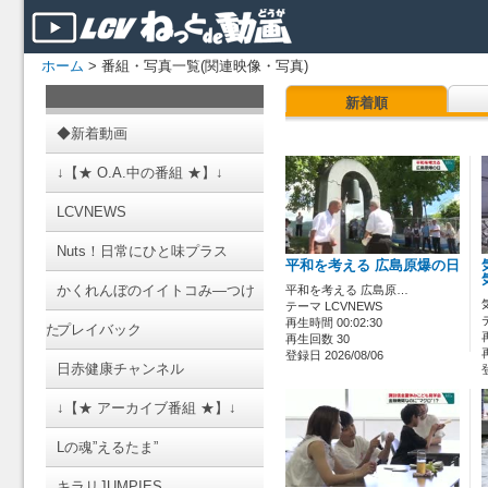
ホーム
> 番組・写真一覧(関連映像・写真)
新着順
◆新着動画
↓【★ O.A.中の番組 ★】↓
LCVNEWS
Nuts！日常にひと味プラス
平和を考える 広島原爆の日
かくれんぼのイイトコみ―つけ
平和を考える 広島原…
テーマ LCVNEWS
再生時間 00:02:30
た
プレイバック
再生回数 30
登録日 2026/08/06
日赤健康チャンネル
↓【★ アーカイブ番組 ★】↓
Lの魂”えるたま”
キラリJUMPIES