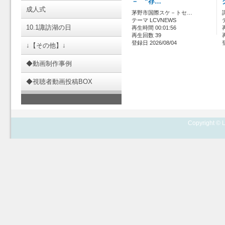
－ “存…
成人式
茅野市国際スケ－トセ…
テーマ LCVNEWS
10.1諏訪湖の日
再生時間 00:01:56
再生回数 39
登録日 2026/08/04
↓【その他】↓
◆動画制作事例
◆視聴者動画投稿BOX
Copyright © L