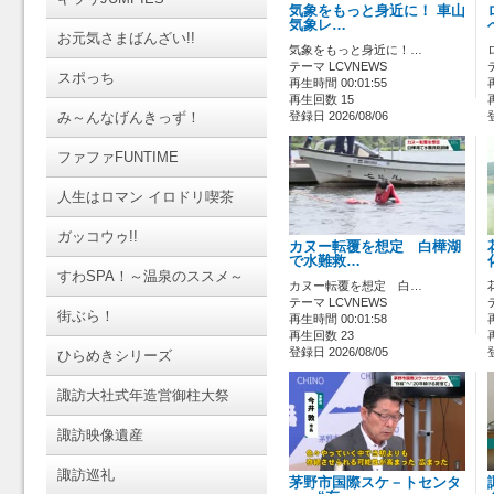
気象をもっと身近に！ 車山
気象レ…
お元気さまばんざい!!
気象をもっと身近に！…
テーマ LCVNEWS
スポっち
再生時間 00:01:55
再生回数 15
み～んなげんきっず！
登録日 2026/08/06
ファファFUNTIME
人生はロマン イロドリ喫茶
ガッコウゥ!!
カヌー転覆を想定 白樺湖
で水難救…
すわSPA！～温泉のススメ～
カヌー転覆を想定 白…
テーマ LCVNEWS
街ぶら！
再生時間 00:01:58
再生回数 23
登録日 2026/08/05
ひらめきシリーズ
諏訪大社式年造営御柱大祭
諏訪映像遺産
諏訪巡礼
茅野市国際スケ－トセンタ