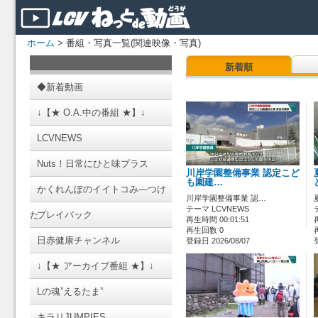
ホーム
> 番組・写真一覧(関連映像・写真)
新着順
◆新着動画
↓【★ O.A.中の番組 ★】↓
LCVNEWS
Nuts！日常にひと味プラス
川岸学園整備事業 認定こど
も園建…
かくれんぼのイイトコみ―つけ
川岸学園整備事業 認…
テーマ LCVNEWS
た
プレイバック
再生時間 00:01:51
再生回数 0
日赤健康チャンネル
登録日 2026/08/07
↓【★ アーカイブ番組 ★】↓
Lの魂”えるたま”
キラリJUMPIES