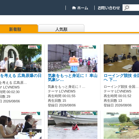
新着順
人気順
を考える 広島原爆の日
気象をもっと身近に！ 車山
ローイング競技 全
気象レ…
へ 下…
を考える 広島原…
気象をもっと身近に！…
ローイング競技 全国…
 LCVNEWS
テーマ LCVNEWS
テーマ LCVNEWS
間 00:02:30
再生時間 00:01:55
再生時間 00:01:52
数 29
再生回数 15
再生回数 13
2026/08/06
登録日 2026/08/06
登録日 2026/08/06