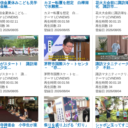
信金夏休みこども見学
カヌー転覆を想定 白樺湖
花火大会前に諏訪
金融…
で水難救…
化 諏訪市…
信金夏休みこども…
カヌー転覆を想定 白…
花火大会前に諏訪湖を
 LCVNEWS
テーマ LCVNEWS
テーマ LCVNEWS
間 00:02:11
再生時間 00:01:58
再生時間 00:01:15
数 36
再生回数 23
再生回数 19
2026/08/05
登録日 2026/08/05
登録日 2026/08/05
がスタート！ 諏訪湖
茅野市国際スケ－トセンタ
諏訪マタニティー
少女…
－ “存…
ク 不妊…
がスタート！ 諏…
茅野市国際スケ－トセ…
諏訪マタニティークリ
 LCVNEWS
テーマ LCVNEWS
テーマ LCVNEWS
間 00:01:36
再生時間 00:01:56
再生時間 00:01:18
回数 6
再生回数 39
再生回数 34
2026/08/05
登録日 2026/08/04
登録日 2026/08/04
寺禅道会 小学生が座
祭りを盛り上げる「灯り」
シャボン玉ってす