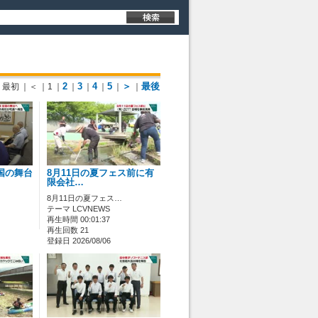
2
3
4
5
＞
最後
最初
｜＜
｜1
｜
｜
｜
｜
｜
｜
国の舞台
8月11日の夏フェス前に有
限会社…
8月11日の夏フェス…
テーマ LCVNEWS
再生時間 00:01:37
再生回数 21
登録日 2026/08/06