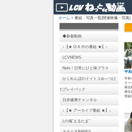
ホーム
> 番組・写真一覧(関連映像・写真)
◆新着動画
↓【★ O.A.中の番組 ★】↓
LCVNEWS
Nuts！日常にひと味プラス
平和
かくれんぼのイイトコみ―つけ
平和
テーマ
再生時
た
プレイバック
再生回
登録日 
日赤健康チャンネル
↓【★ アーカイブ番組 ★】↓
Lの魂”えるたま”
キラリJUMPIES