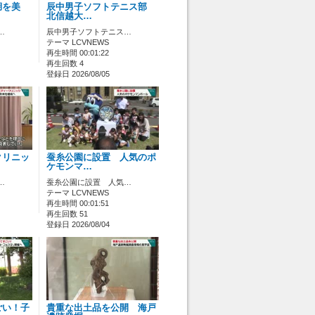
湖を美
辰中男子ソフトテニス部
北信越大…
…
辰中男子ソフトテニス…
テーマ LCVNEWS
再生時間 00:01:22
再生回数 4
登録日 2026/08/05
クリニッ
蚕糸公園に設置 人気のポ
ケモンマ…
…
蚕糸公園に設置 人気…
テーマ LCVNEWS
再生時間 00:01:51
再生回数 51
登録日 2026/08/04
ごい！子
貴重な出土品を公開 海戸