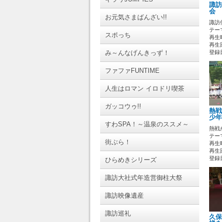
諏訪
会 
お元気さまばんざい!!
諏訪
テーマ
スポっち
再生時
再生回
み～んなげんきっず！
登録日 
ファファFUNTIME
人生はロマン イロドリ喫茶
ガッコウゥ!!
熱戦
少年
すわSPA！～温泉のススメ～
熱戦
テーマ
街ぶら！
再生時
再生
登録日 
ひらめきシリーズ
諏訪大社式年造営御柱大祭
諏訪映像遺産
諏訪巡礼
久保