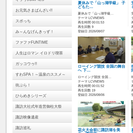
夏休みで「山っ湖学級」 子
どもた…
お元気さまばんざい!!
夏休みで「山っ湖学級…
テーマ LCVNEWS
スポっち
再生時間 00:01:53
再生回数 9
み～んなげんきっず！
登録日 2026/08/07
ファファFUNTIME
人生はロマン イロドリ喫茶
ガッコウゥ!!
ローイング競技 全国の舞台
へ 下…
すわSPA！～温泉のススメ～
ローイング競技 全国…
テーマ LCVNEWS
街ぶら！
再生時間 00:01:52
再生回数 19
登録日 2026/08/06
ひらめきシリーズ
諏訪大社式年造営御柱大祭
諏訪映像遺産
諏訪巡礼
花火大会前に諏訪湖を美