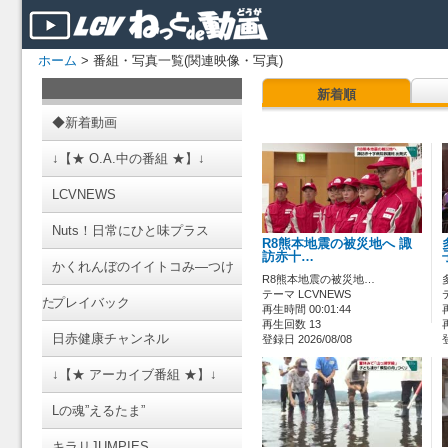
ホーム
> 番組・写真一覧(関連映像・写真)
新着順
◆新着動画
↓【★ O.A.中の番組 ★】↓
LCVNEWS
Nuts！日常にひと味プラス
R8熊本地震の被災地へ 諏
訪赤十…
かくれんぼのイイトコみ―つけ
R8熊本地震の被災地…
テーマ LCVNEWS
た
プレイバック
再生時間 00:01:44
再生回数 13
日赤健康チャンネル
登録日 2026/08/08
↓【★ アーカイブ番組 ★】↓
Lの魂”えるたま”
キラリJUMPIES