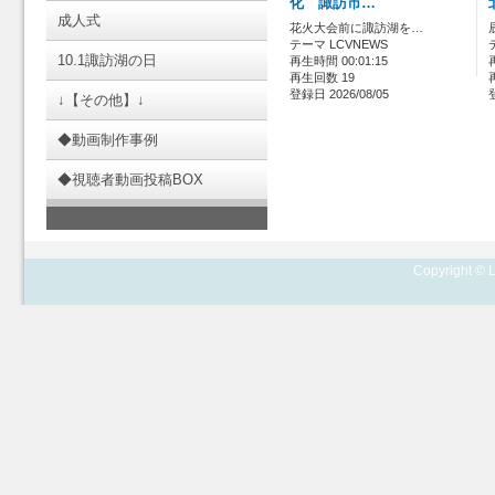
化 諏訪市…
成人式
花火大会前に諏訪湖を…
テーマ LCVNEWS
10.1諏訪湖の日
再生時間 00:01:15
再生回数 19
登録日 2026/08/05
↓【その他】↓
◆動画制作事例
◆視聴者動画投稿BOX
Copyright © L