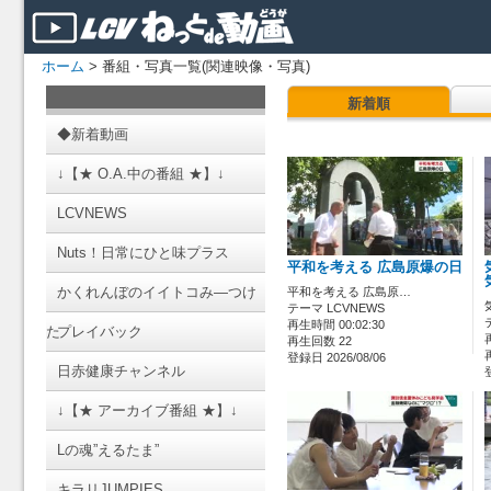
ホーム
> 番組・写真一覧(関連映像・写真)
新着順
◆新着動画
↓【★ O.A.中の番組 ★】↓
LCVNEWS
Nuts！日常にひと味プラス
平和を考える 広島原爆の日
かくれんぼのイイトコみ―つけ
平和を考える 広島原…
テーマ LCVNEWS
再生時間 00:02:30
た
プレイバック
再生回数 22
登録日 2026/08/06
日赤健康チャンネル
↓【★ アーカイブ番組 ★】↓
Lの魂”えるたま”
キラリJUMPIES