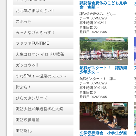
諏訪信金夏休みこども見学
会 金融…
お元気さまばんざい!!
諏訪信金夏休みこども…
テーマ LCVNEWS
スポっち
再生時間 00:02:11
再生回数 35
み～んなげんきっず！
登録日 2026/08/05
ファファFUNTIME
人生はロマン イロドリ喫茶
ガッコウゥ!!
熱戦がスタート！ 諏訪湖
少年少女…
すわSPA！～温泉のススメ～
熱戦がスタート！ 諏…
テーマ LCVNEWS
街ぶら！
再生時間 00:01:36
再生回数 6
登録日 2026/08/05
ひらめきシリーズ
諏訪大社式年造営御柱大祭
諏訪映像遺産
諏訪巡礼
久保寺禅道会 小学生が座