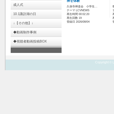
禅を体験
成人式
久保寺禅道会 小学生…
テーマ LCVNEWS
10.1諏訪湖の日
再生時間 00:02:20
再生回数 19
登録日 2026/08/04
↓【その他】↓
◆動画制作事例
◆視聴者動画投稿BOX
Copyright © L