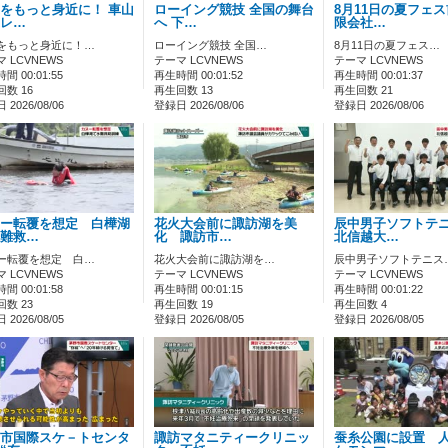
をもっと身近に！ 車山
ローイング競技 全国の舞台
8月11日の夏フェ
レ…
へ 下…
限会社…
をもっと身近に！…
ローイング競技 全国…
8月11日の夏フェス…
 LCVNEWS
テーマ LCVNEWS
テーマ LCVNEWS
間 00:01:55
再生時間 00:01:52
再生時間 00:01:37
数 16
再生回数 13
再生回数 21
2026/08/06
登録日 2026/08/06
登録日 2026/08/06
ー転覆を想定 白樺湖
花火大会前に諏訪湖を美
辰中男子ソフトテ
難救…
化 諏訪市…
北信越大…
ー転覆を想定 白…
花火大会前に諏訪湖を…
辰中男子ソフトテニス
 LCVNEWS
テーマ LCVNEWS
テーマ LCVNEWS
間 00:01:58
再生時間 00:01:15
再生時間 00:01:22
数 23
再生回数 19
再生回数 4
2026/08/05
登録日 2026/08/05
登録日 2026/08/05
市国際スケ－トセンタ
諏訪マタニティークリニッ
蚕糸公園に設置 