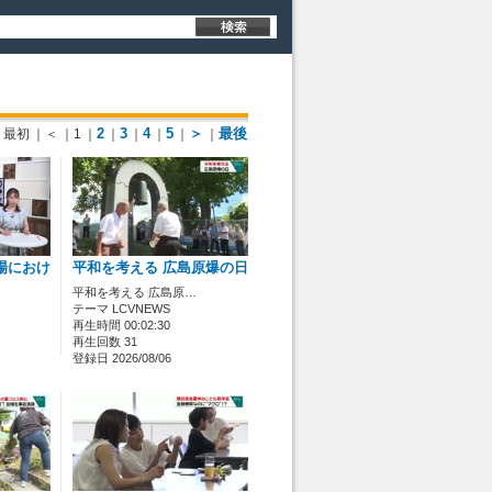
2
3
4
5
＞
最後
最初
｜＜
｜1
｜
｜
｜
｜
｜
｜
場におけ
平和を考える 広島原爆の日
平和を考える 広島原…
テーマ LCVNEWS
再生時間 00:02:30
再生回数 31
登録日 2026/08/06