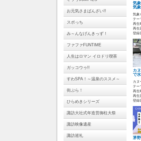
気象
気象
お元気さまばんざい!!
気象
テーマ
スポっち
再生時
再生回
み～んなげんきっず！
登録日 
ファファFUNTIME
人生はロマン イロドリ喫茶
ガッコウゥ!!
カヌ
で水
すわSPA！～温泉のススメ～
カヌ
テーマ
街ぶら！
再生時
再生回
登録日 
ひらめきシリーズ
諏訪大社式年造営御柱大祭
諏訪映像遺産
諏訪巡礼
茅野