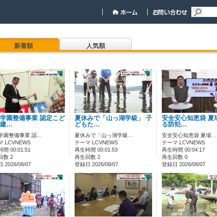
新着順
人気順
学園整備事業 認定こど
夏休みで「山っ湖学級」 子
安全安心知恵袋 夏
建…
どもた…
る防犯…
学園整備事業 認…
夏休みで「山っ湖学級…
安全安心知恵袋 夏場…
 LCVNEWS
テーマ LCVNEWS
テーマ LCVNEWS
間 00:01:51
再生時間 00:01:53
再生時間 00:04:17
回数 2
再生回数 2
再生回数 0
2026/08/07
登録日 2026/08/07
登録日 2026/08/07