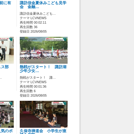
ス前に有
諏訪信金夏休みこども見学
会 金融…
諏訪信金夏休みこども…
テーマ LCVNEWS
再生時間 00:02:11
再生回数 36
登録日 2026/08/05
ニス部
熱戦がスタート！ 諏訪湖
少年少女…
…
熱戦がスタート！ 諏…
テーマ LCVNEWS
再生時間 00:01:36
再生回数 6
登録日 2026/08/05
人気のポ
久保寺禅道会 小学生が座