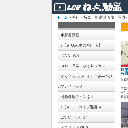
ホーム
> 番組・写真一覧(関連映像・写真)
◆新着動画
↓【★ O.A.中の番組 ★】↓
LCVNEWS
Nuts！日常にひと味プラス
川岸
も園
かくれんぼのイイトコみ―つけ
川岸
テーマ
た
プレイバック
再生時
再生
日赤健康チャンネル
登録日 
↓【★ アーカイブ番組 ★】↓
Lの魂”えるたま”
キラリJUMPIES