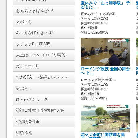
夏休みで「山っ湖学級」 子
どもた…
お元気さまばんざい!!
夏休みで「山っ湖学級…
テーマ LCVNEWS
スポっち
再生時間 00:01:53
再生回数 9
み～んなげんきっず！
登録日 2026/08/07
ファファFUNTIME
人生はロマン イロドリ喫茶
ガッコウゥ!!
ローイング競技 全国の舞台
へ 下…
すわSPA！～温泉のススメ～
ローイング競技 全国…
テーマ LCVNEWS
街ぶら！
再生時間 00:01:52
再生回数 19
登録日 2026/08/06
ひらめきシリーズ
諏訪大社式年造営御柱大祭
諏訪映像遺産
諏訪巡礼
花火大会前に諏訪湖を美