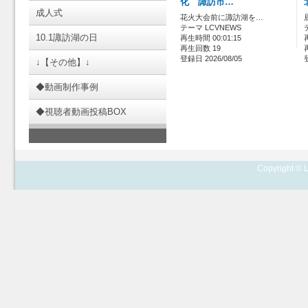
化 諏訪市…
成人式
花火大会前に諏訪湖を…
テーマ LCVNEWS
10.1諏訪湖の日
再生時間 00:01:15
再生回数 19
登録日 2026/08/05
↓【その他】↓
◆動画制作事例
◆視聴者動画投稿BOX
Copyright © L