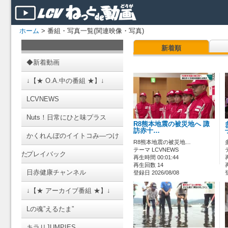
ホーム
> 番組・写真一覧(関連映像・写真)
新着順
◆新着動画
↓【★ O.A.中の番組 ★】↓
LCVNEWS
Nuts！日常にひと味プラス
R8熊本地震の被災地へ 諏
訪赤十…
かくれんぼのイイトコみ―つけ
R8熊本地震の被災地…
テーマ LCVNEWS
た
プレイバック
再生時間 00:01:44
再生回数 14
日赤健康チャンネル
登録日 2026/08/08
↓【★ アーカイブ番組 ★】↓
Lの魂”えるたま”
キラリJUMPIES