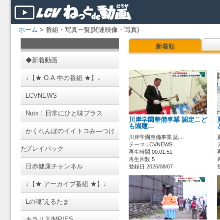
ホーム
> 番組・写真一覧(関連映像・写真)
新着順
◆新着動画
↓【★ O.A.中の番組 ★】↓
LCVNEWS
Nuts！日常にひと味プラス
川岸学園整備事業 認定こど
も園建…
かくれんぼのイイトコみ―つけ
川岸学園整備事業 認…
テーマ LCVNEWS
た
プレイバック
再生時間 00:01:51
再生回数 5
日赤健康チャンネル
登録日 2026/08/07
↓【★ アーカイブ番組 ★】↓
Lの魂”えるたま”
キラリJUMPIES