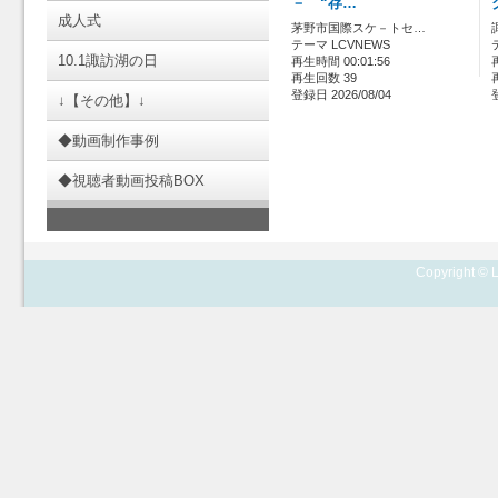
－ “存…
成人式
茅野市国際スケ－トセ…
テーマ LCVNEWS
10.1諏訪湖の日
再生時間 00:01:56
再生回数 39
登録日 2026/08/04
↓【その他】↓
◆動画制作事例
◆視聴者動画投稿BOX
Copyright © L