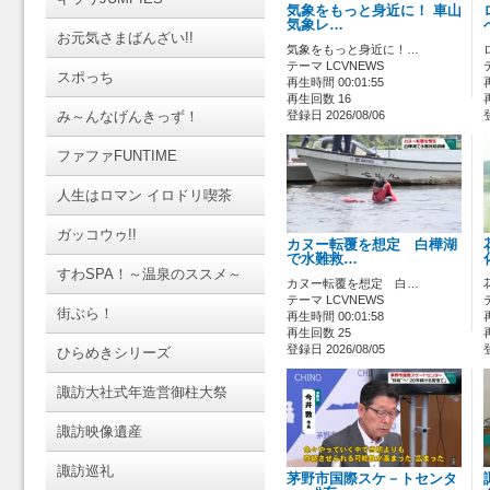
気象をもっと身近に！ 車山
気象レ…
お元気さまばんざい!!
気象をもっと身近に！…
テーマ LCVNEWS
スポっち
再生時間 00:01:55
再生回数 16
み～んなげんきっず！
登録日 2026/08/06
ファファFUNTIME
人生はロマン イロドリ喫茶
ガッコウゥ!!
カヌー転覆を想定 白樺湖
で水難救…
すわSPA！～温泉のススメ～
カヌー転覆を想定 白…
テーマ LCVNEWS
街ぶら！
再生時間 00:01:58
再生回数 25
登録日 2026/08/05
ひらめきシリーズ
諏訪大社式年造営御柱大祭
諏訪映像遺産
諏訪巡礼
茅野市国際スケ－トセンタ