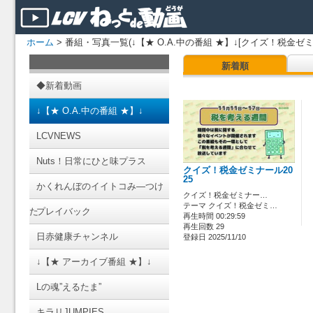
ホーム
> 番組・写真一覧(↓【★ O.A.中の番組 ★】↓[クイズ！税金ゼミ
新着順
◆新着動画
↓【★ O.A.中の番組 ★】↓
LCVNEWS
Nuts！日常にひと味プラス
クイズ！税金ゼミナール20
25
かくれんぼのイイトコみ―つけ
クイズ！税金ゼミナー…
テーマ クイズ！税金ゼミ…
た
プレイバック
再生時間 00:29:59
再生回数 29
日赤健康チャンネル
登録日 2025/11/10
↓【★ アーカイブ番組 ★】↓
Lの魂”えるたま”
キラリJUMPIES