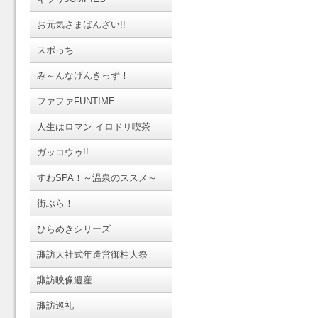
お元気さまばんざい!!
スポっち
み～んなげんきっず！
ファファFUNTIME
人生はロマン イロドリ喫茶
ガッコウゥ!!
すわSPA！～温泉のススメ～
街ぶら！
ひらめきシリーズ
諏訪大社式年造営御柱大祭
諏訪映像遺産
諏訪巡礼