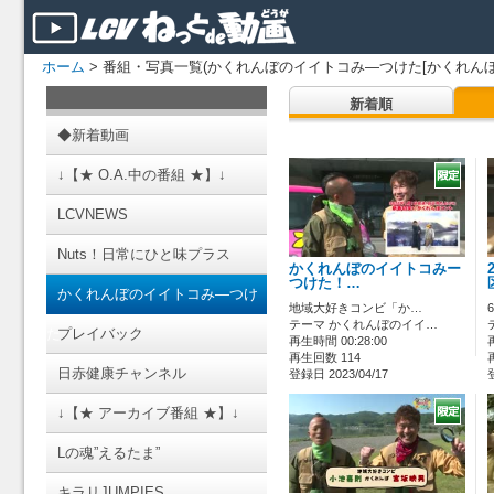
ホーム
> 番組・写真一覧(かくれんぼのイイトコみ―つけた[かくれんぼ
新着順
◆新着動画
↓【★ O.A.中の番組 ★】↓
LCVNEWS
Nuts！日常にひと味プラス
かくれんぼのイイトコみー
つけた！…
かくれんぼのイイトコみ―つけ
地域大好きコンビ「か…
テーマ かくれんぼのイイ…
た
プレイバック
再生時間 00:28:00
再生回数 114
日赤健康チャンネル
登録日 2023/04/17
↓【★ アーカイブ番組 ★】↓
Lの魂”えるたま”
キラリJUMPIES