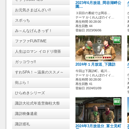
2023年6月放送_岡谷湖畔公
園…
お元気さまばんざい!!
３回目の番組では岡谷…
テーマ かくれんぼのイイ…
スポっち
再生時間 00:28:00
再生回数 44
み～んなげんきっず！
登録日 2023/06/06
ファファFUNTIME
人生はロマン イロドリ喫茶
ガッコウゥ!!
2024年１月放送_下諏訪
今回は下諏訪町。砥川…
すわSPA！～温泉のススメ～
テーマ かくれんぼのイイ…
再生時間 00:28:00
街ぶら！
再生回数 41
登録日 2024/01/09
ひらめきシリーズ
諏訪大社式年造営御柱大祭
諏訪映像遺産
諏訪巡礼
2024年3月放送分_富士見町