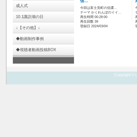
信…
成人式
今回は富士見町の信濃…
テーマ かくれんぼのイイ…
10.1諏訪湖の日
再生時間 00:28:00
再生回数 39
登録日 2024/03/04
↓【その他】↓
◆動画制作事例
◆視聴者動画投稿BOX
Copyright © L