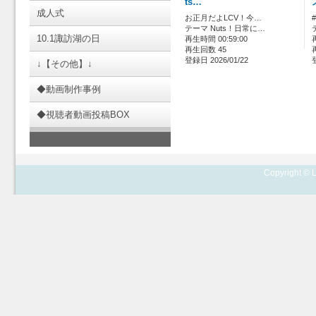
ts…
成人式
お正月だよLCV！今…
テーマ Nuts！日常に…
10.1諏訪湖の日
再生時間 00:59:00
再生回数 45
登録日 2026/01/22
↓【その他】↓
◆動画制作事例
◆視聴者動画投稿BOX
Copyright © L