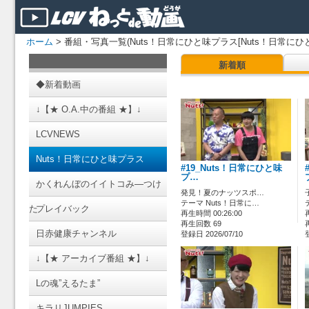
ホーム
> 番組・写真一覧(Nuts！日常にひと味プラス[Nuts！日常にひ
新着順
◆新着動画
↓【★ O.A.中の番組 ★】↓
LCVNEWS
Nuts！日常にひと味プラス
#19_Nuts！日常にひと味
プ…
かくれんぼのイイトコみ―つけ
発見！夏のナッツスポ…
テーマ Nuts！日常に…
た
プレイバック
再生時間 00:26:00
再生回数 69
日赤健康チャンネル
登録日 2026/07/10
↓【★ アーカイブ番組 ★】↓
Lの魂”えるたま”
キラリJUMPIES