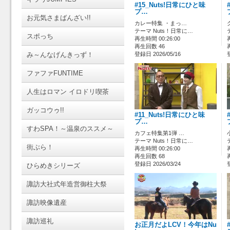
#15_Nuts!日常にひと味
プ…
お元気さまばんざい!!
カレー特集 ・まっ…
テーマ Nuts！日常に…
スポっち
再生時間 00:26:00
再生回数 46
み～んなげんきっず！
登録日 2026/05/16
ファファFUNTIME
人生はロマン イロドリ喫茶
ガッコウゥ!!
#11_Nuts!日常にひと味
プ…
すわSPA！～温泉のススメ～
カフェ特集第1弾 …
テーマ Nuts！日常に…
街ぶら！
再生時間 00:26:00
再生回数 68
登録日 2026/03/24
ひらめきシリーズ
諏訪大社式年造営御柱大祭
諏訪映像遺産
諏訪巡礼
お正月だよLCV！今年はNu